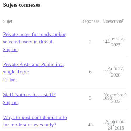
Sujets connexes
Sujet
Réponses
Vues
Activité
Private notes for mods and/or
Janvier 2,
selected users in thread
2
144
2025
Support
Private Posts and Public in a
Août 27,
single Topic
6
1112
2020
Feature
Staff Notices for....staff?
Novembre 9,
3
1093
2022
Support
Ways to post confidential info
Septembre
for moderator eyes only?
43
11283
24, 2015