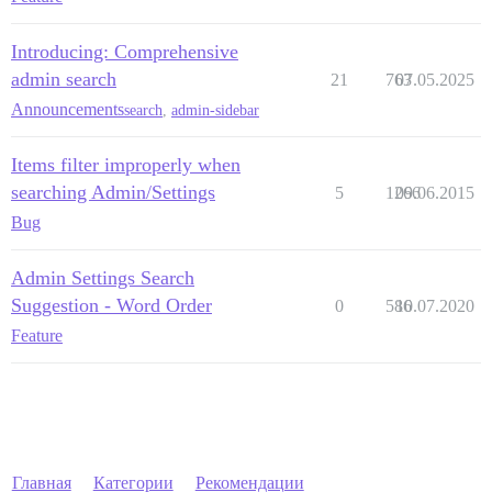
Introducing: Comprehensive
admin search
21
763
07.05.2025
Announcements
search
,
admin-sidebar
Items filter improperly when
searching Admin/Settings
5
1266
09.06.2015
Bug
Admin Settings Search
Suggestion - Word Order
0
586
10.07.2020
Feature
Главная
Категории
Рекомендации