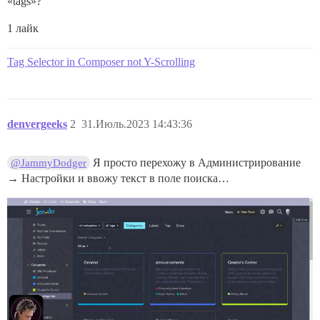
«tags»?
1 лайк
Tag Selector in Composer not Y-Scrolling
denvergeeks
2
31.Июль.2023 14:43:36
Я просто перехожу в Администрирование
@JammyDodger
→ Настройки и ввожу текст в поле поиска…