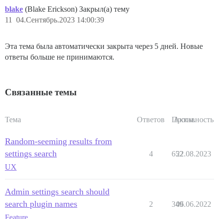
blake
(Blake Erickson) Закрыл(а) тему
11
04.Сентябрь.2023 14:00:39
Эта тема была автоматически закрыта через 5 дней. Новые
ответы больше не принимаются.
Связанные темы
Тема
Ответов
Просм.
Активность
Random-seeming results from
settings search
4
652
22.08.2023
UX
Admin settings search should
search plugin names
2
349
06.06.2022
Feature