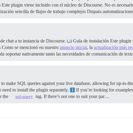
 Este plugin viene incluido con el núcleo de Discourse. No es necesario
zación sencilla de flujos de trabajo complejos Dispara automatizacio
e chat a tu instancia de Discourse.
Guía de instalación Este plugin 
s Como se mencionó en nuestro
anuncio inicial
, la
actualización más re
eda soportar nativamente tanto las necesidades de comunicación de text
to make SQL queries against your live database, allowing for up-to-the
 need to install the plugin separately.
If you’re looking for examples
er the
tag. If there’s not one to suit your par…
sql-query