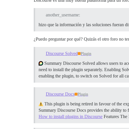
Discourse es una muy buena plataforma para un foro d
another_username:
hizo que la información y las soluciones fueran di
¿Puedo preguntar por qué? Quizás el otro foro no t
Discourse Solved
Plugin
Summary Discourse Solved allows users to acce
need to install the plugin separately.
Enabling Solv
enabling the plugin, to switch on Solved for all ca
Discourse Docs
Plugin
This plugin is being retired in favour of the e
Summary Discourse Docs provides the ability to f
How to install plugins in Discourse
Features The 