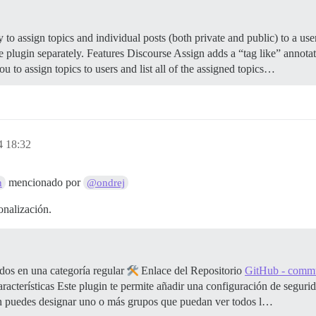
o assign topics and individual posts (both private and public) to a use
e plugin separately.
Features Discourse Assign adds a “tag like” annotati
u to assign topics to users and list all of the assigned topics…
4 18:32
mencionado por
n
@ondrej
onalización.
os en una categoría regular
Enlace del Repositorio
GitHub - commun
racterísticas Este plugin te permite añadir una configuración de segurid
n puedes designar uno o más grupos que puedan ver todos l…