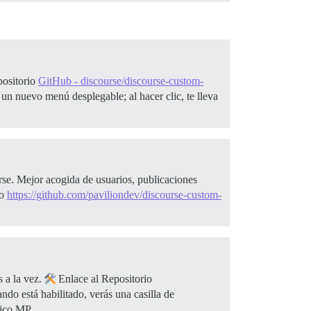
positorio
GitHub - discourse/discourse-custom-
 un nuevo menú desplegable; al hacer clic, te lleva
rse. Mejor acogida de usuarios, publicaciones
io
https://github.com/paviliondev/discourse-custom-
 a la vez.
Enlace al Repositorio
ndo está habilitado, verás una casilla de
 único MP…