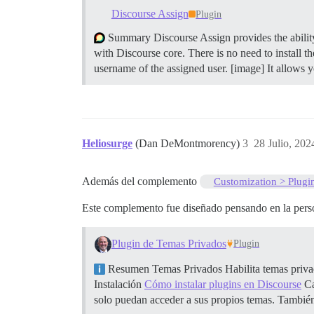
Discourse Assign
Plugin
Summary Discourse Assign provides the ability t
with Discourse core. There is no need to install th
username of the assigned user. [image] It allows yo
Heliosurge
(Dan DeMontmorency)
3
28 Julio, 202
Además del complemento
Customization > Plugi
Este complemento fue diseñado pensando en la pers
Plugin de Temas Privados
Plugin
Resumen Temas Privados Habilita temas privad
Instalación
Cómo instalar plugins en Discourse
Ca
solo puedan acceder a sus propios temas. Tambié