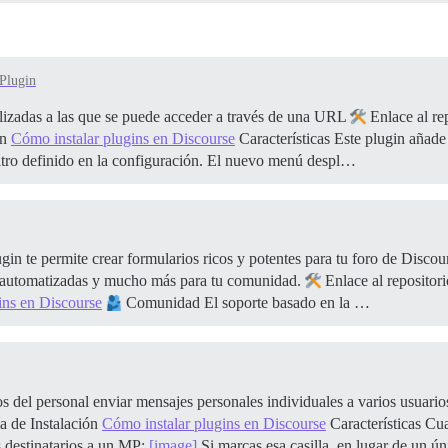
Plugin
lizadas a las que se puede acceder a través de una URL
Enlace al re
ón
Cómo instalar plugins en Discourse
Características Este plugin añade
iltro definido en la configuración. El nuevo menú despl…
n te permite crear formularios ricos y potentes para tu foro de Discou
es automatizadas y mucho más para tu comunidad.
Enlace al repositor
ins en Discourse
Comunidad El soporte basado en la …
del personal enviar mensajes personales individuales a varios usuarios
 de Instalación
Cómo instalar plugins en Discourse
Características Cua
 destinatarios a un MP:
[image]
Si marcas esa casilla, en lugar de un