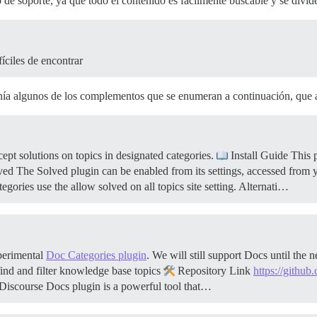
e soporte, ya que todo el contenido es fácilmente buscable y se divide 
fíciles de encontrar
enía algunos de los complementos que se enumeran a continuación, que 
pt solutions on topics in designated categories.
Install Guide This 
ed The Solved plugin can be enabled from its settings, accessed from
tegories use the allow solved on all topics site setting. Alternati…
xperimental
Doc Categories plugin
. We will still support Docs until the
ind and filter knowledge base topics
Repository Link
https://github
Discourse Docs plugin is a powerful tool that…