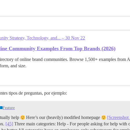
ty Strategy, Technology, and... – 30 Nov 22
line Community Examples From Top Brands (2026)
directory of online brand communities. Browse 1,500+ examples from A
tform, and size.
ntes tipos de preguntas, por ejemplo:
Feature
tually help
Here’s our (heavily) modified homepage
[Screenshot
ox.
[45]
Three main categories: Help - For people asking for help with ou