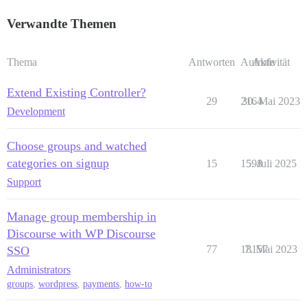
Verwandte Themen
Thema
Antworten
Aufrufe
Aktivität
Extend Existing Controller?
29
2164
30. Mai 2023
Development
Choose groups and watched
categories on signup
15
1598
5. Juli 2025
Support
Manage group membership in
Discourse with WP Discourse
77
18157
7. Mai 2023
SSO
Administrators
groups
,
wordpress
,
payments
,
how-to