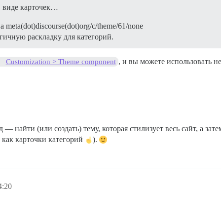
 в виде карточек…
meta(dot)discourse(dot)org/c/theme/61/none
огичную раскладку для категорий.
, и вы можете использовать н
Customization > Theme component
 — найти (или создать) тему, которая стилизует весь сайт, а за
 как карточки категорий
).
4:20