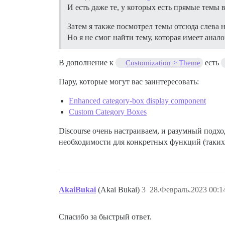
И есть даже те, у которых есть прямые темы
Затем я также посмотрел темы отсюда слева на 
Но я не смог найти тему, которая имеет анал
В дополнение к
есть
Customization > Theme
Пару, которые могут вас заинтересовать:
Enhanced category-box display component
Custom Category Boxes
Discourse очень настраиваем, и разумный подход
необходимости для конкретных функций (таких
AkaiBukai
(Akai Bukai)
3
28.Февраль.2023 00:1
Спасибо за быстрый ответ.