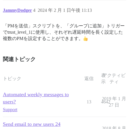
JammyDodger
4
2024 年 2 月 1 日午後 11:13
「PMを送信」スクリプトを、「グループに追加」トリガー
でtrust_level_1に使用し、それぞれ遅延時間を長く設定した
複数のPMを設定することができます。
関連トピック
表
アクティビ
トピック
返信
示
ティ
Automated weekly messages to
2019 年 1 月
users?
13
4642
27 日
Support
Send email to new users 24
2018 年 8 月