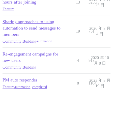
hours after joining
13
3233
25 日
Feature
Sharing approaches to using
automation to send messages to
2026 年 8 月
19
751
members
4 日
Community Building
automation
Re-engagement campaigns for
2020 年 10
new users
4
918
月 8 日
Community Building
PM auto responder
2023 年 8 月
8
1164
19 日
Feature
automation
,
completed