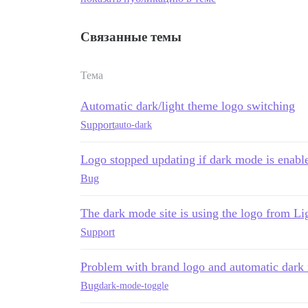
Связанные темы
Тема
Automatic dark/light theme logo switching
Support
auto-dark
Logo stopped updating if dark mode is enabl
Bug
The dark mode site is using the logo from L
Support
Problem with brand logo and automatic dark
Bug
dark-mode-toggle