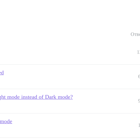
Отв
1
ed
ight mode instead of Dark mode?
 mode