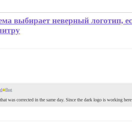
ема выбирает неверный логотип, е
литру
ed
Bug
at was corrected in the same day. Since the dark logo is working her