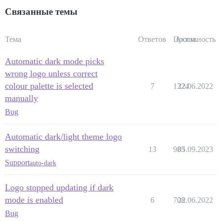
Связанные темы
Тема
Ответов
Просм.
Активность
Automatic dark mode picks
wrong logo unless correct
colour palette is selected
7
1324
22.06.2022
manually
Bug
Automatic dark/light theme logo
switching
13
983
05.09.2023
Support
auto-dark
Logo stopped updating if dark
mode is enabled
6
708
22.06.2022
Bug