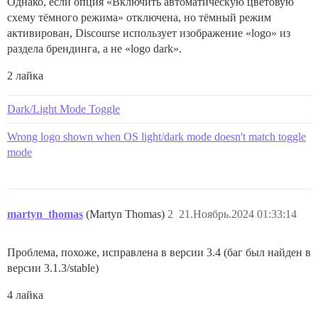
Однако, если опция «Включить автоматическую цветовую
схему тёмного режима» отключена, но тёмный режим
активирован, Discourse использует изображение «logo» из
раздела брендинга, а не «logo dark».
2 лайка
Dark/Light Mode Toggle
Wrong logo shown when OS light/dark mode doesn't match toggle
mode
martyn_thomas
(Martyn Thomas)
2
21.Ноябрь.2024 01:33:14
Проблема, похоже, исправлена в версии 3.4 (баг был найден в
версии 3.1.3/stable)
4 лайка