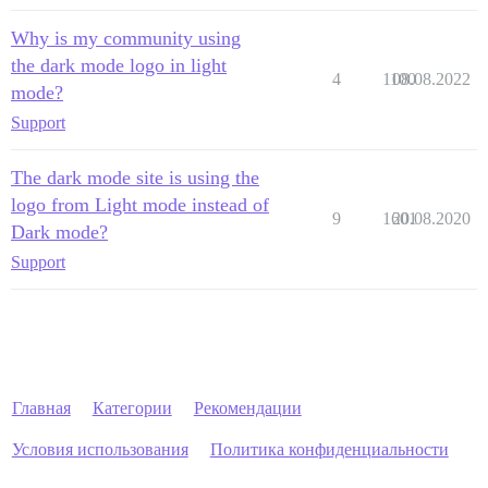
Why is my community using
the dark mode logo in light
4
1100
08.08.2022
mode?
Support
The dark mode site is using the
logo from Light mode instead of
9
1601
20.08.2020
Dark mode?
Support
Главная
Категории
Рекомендации
Условия использования
Политика конфиденциальности