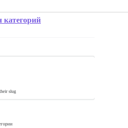
я категорий
heir slug
егории