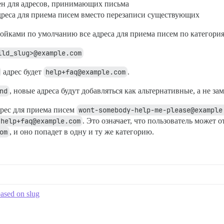
мен для адресов, принимающих письма
адреса для приема писем вместо перезаписи существующих
ойками по умолчанию все адреса для приема писем по категория
ild_slug>@example.com
адрес будет
help+faq@example.com
.
nd
, новые адреса будут добавляться как альтернативные, а не з
дрес для приема писем
wont-somebody-help-me-please@example
|help+faq@example.com
. Это означает, что пользователь может 
om
, и оно попадет в одну и ту же категорию.
based on slug