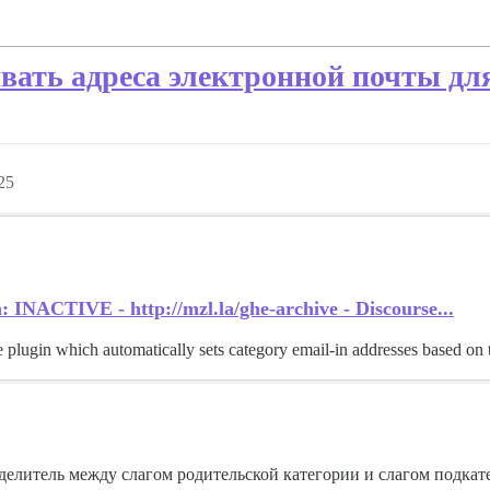
вать адреса электронной почты дл
25
: INACTIVE - http://mzl.la/ghe-archive - Discourse...
plugin which automatically sets category email-in addresses based on t
зделитель между слагом родительской категории и слагом подкат