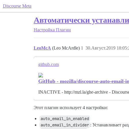
Discourse Meta
Автоматически устанавли
Настройка
Плагин
LeoMcA
(Leo McArdle)
1
30.Август.2019 18:05:
github.com
GitHub - mozilla/discourse-auto-email-in
INACTIVE - http://mzl.la/ghe-archive - Discourse 
Этот плагин использует 4 настройки:
auto_email_in_enabled
auto_email_in_divider
: Устанавливает ра