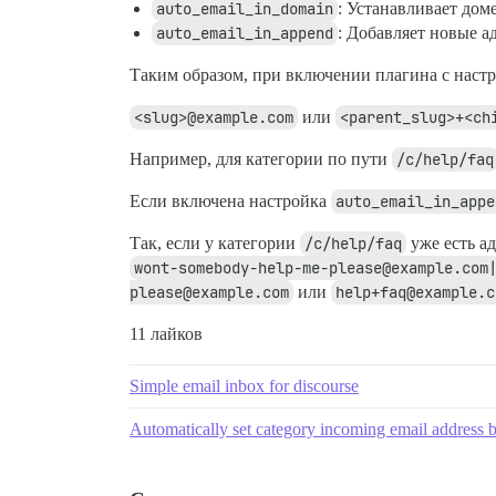
auto_email_in_domain
: Устанавливает до
auto_email_in_append
: Добавляет новые 
Таким образом, при включении плагина с настр
<slug>@example.com
или
<parent_slug>+<ch
Например, для категории по пути
/c/help/faq
Если включена настройка
auto_email_in_appe
Так, если у категории
/c/help/faq
уже есть а
wont-somebody-help-me-please@example.com
please@example.com
или
help+faq@example.c
11 лайков
Simple email inbox for discourse
Automatically set category incoming email address 