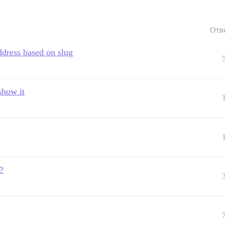
Отв
ddress based on slug
show it
?