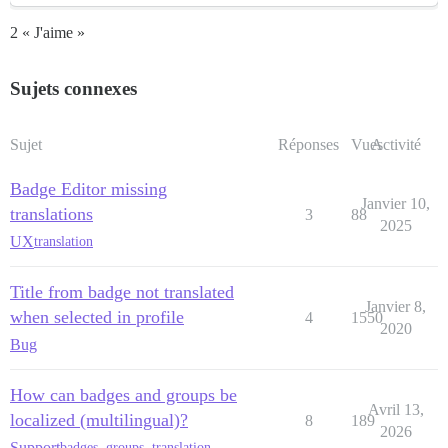
2 « J'aime »
Sujets connexes
Sujet
Réponses
Vues
Activité
Badge Editor missing
Janvier 10,
translations
3
88
2025
UX
translation
Title from badge not translated
Janvier 8,
when selected in profile
4
1550
2020
Bug
How can badges and groups be
Avril 13,
localized (multilingual)?
8
189
2026
Support
badges
,
groups
,
translation