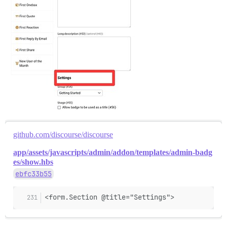
github.com/discourse/discourse
app/assets/javascripts/admin/addon/templates/admin-badg
es/show.hbs
ebfc33b55
<form.Section @title="Settings">