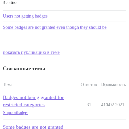
3 лайка
Users not getting badges
Some badges are not granted even though they should be
показать публикацию в теме
Связанные темы
Тема
Ответов
Просм.
Активность
Badges not being granted for
restricted categories
31
4104
17.02.2021
Support
badges
Some badges are not granted