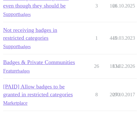
even though they should be
3
161
26.10.2025
Support
badges
Not receiving badges in
restricted categories
1
445
10.03.2023
Support
badges
Badges & Private Communities
26
1834
13.02.2026
Feature
badges
[PAID] Allow badges to be
granted in restricted categories
8
2090
27.10.2017
Marketplace