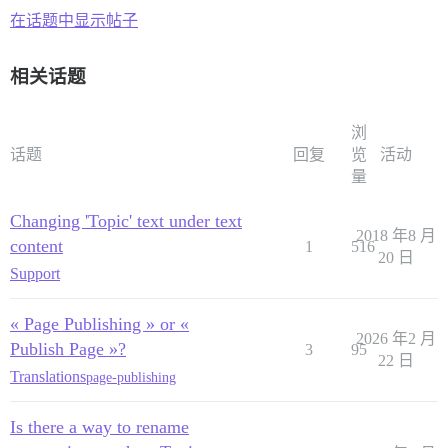
在话题中显示帖子
相关话题
浏
话题
回复
览
活动
量
Changing 'Topic' text under text
2018 年8 月
content
1
516
20 日
Support
« Page Publishing » or «
2026 年2 月
Publish Page »?
3
95
22 日
Translations
page-publishing
Is there a way to rename