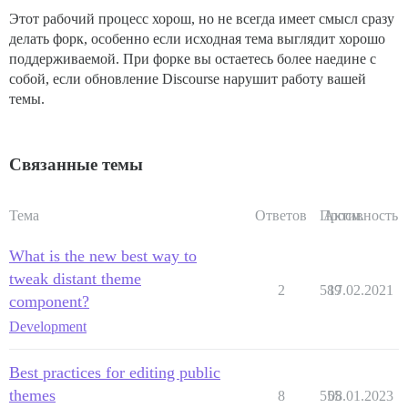
Этот рабочий процесс хорош, но не всегда имеет смысл сразу
делать форк, особенно если исходная тема выглядит хорошо
поддерживаемой. При форке вы остаетесь более наедине с
собой, если обновление Discourse нарушит работу вашей
темы.
Связанные темы
Тема
Ответов
Просм.
Активность
What is the new best way to
tweak distant theme
2
589
17.02.2021
component?
Development
Best practices for editing public
themes
8
555
08.01.2023