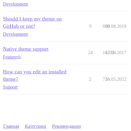
Development
Should I keep my theme on
GitHub or not?
9
820
09.08.2019
Development
Native theme support
24
16233
12.04.2017
Feature
rfc
How can you edit an installed
theme?
2
726
15.05.2022
Support
Главная
Категории
Рекомендации