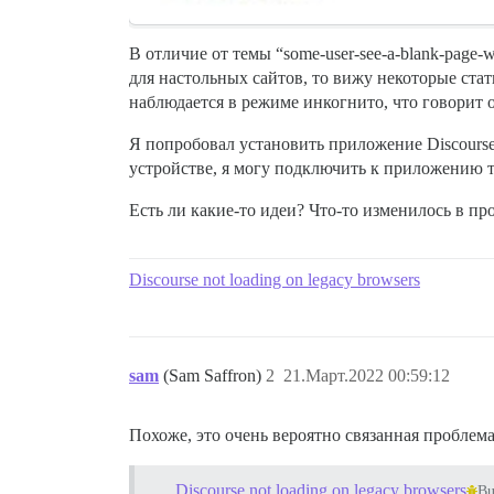
В отличие от темы “some-user-see-a-blank-page-
для настольных сайтов, то вижу некоторые ста
наблюдается в режиме инкогнито, что говорит о
Я попробовал установить приложение Discourse,
устройстве, я могу подключить к приложению т
Есть ли какие-то идеи? Что-то изменилось в пр
Discourse not loading on legacy browsers
sam
(Sam Saffron)
2
21.Март.2022 00:59:12
Похоже, это очень вероятно связанная проблема
Discourse not loading on legacy browsers
B