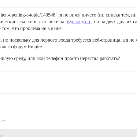
when-opening-a-topic/148548”, я не вижу ничего (ни списка тем,
тические ссылки в заголовке на
psychopy.org
, но на двух других с
 том, что проблема не в кэше.
 но поскольку для первого входа требуется веб-страница, а я не
олько форум Empire.
ошлую среду, или мой телефон просто перестал работать?
 с:
ug