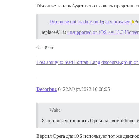
Discourse теперь будет использовать представл
Discourse not loading on legacy browsers
B
replaceAll is
unsupported on iOS <= 13.3
[Scree
6 лайков
Lost ability to read Fortran-Lang.discourse.group 
Decorbuz
6
22.Март.2022 16:08:05
Wake:
Я пытался установить Opera на свой iPhone, 
Версия Opera для iOS использует тот же движок 