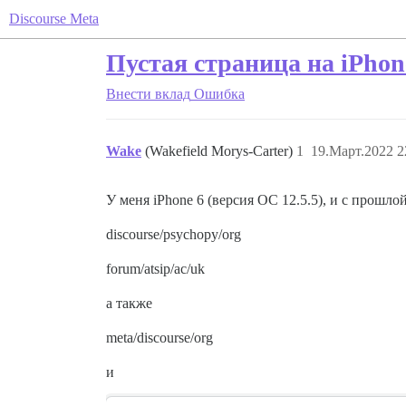
Discourse Meta
Пустая страница на iPhone
Внести вклад
Ошибка
Wake
(Wakefield Morys-Carter)
1
19.Март.2022 2
У меня iPhone 6 (версия ОС 12.5.5), и с прошл
discourse/psychopy/org
forum/atsip/ac/uk
а также
meta/discourse/org
и