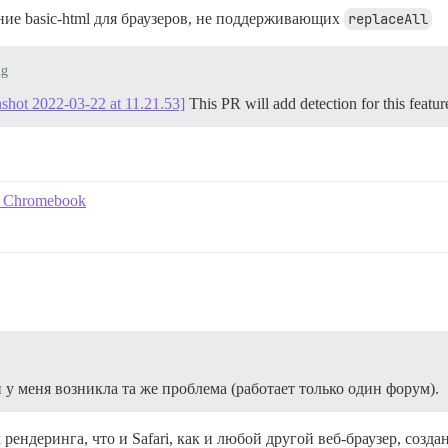
ение basic-html для браузеров, не поддерживающих
replaceAll
ug
nshot 2022-03-22 at 11.21.53]
This PR will add detection for this featu
on Chromebook
и у меня возникла та же проблема (работает только один форум).
рендеринга, что и Safari, как и любой другой веб-браузер, созда