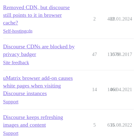
Removed CDN, but discourse
still points to it in browser
2
482
28.01.2024
cache?
Self-hosting
cdn
Discourse CDNs are blocked by
privacy badger
47
13079
15.08.2017
Site feedback
uMatrix browser add-on causes
white pages when visiting
14
1466
06.04.2021
Discourse instances
Support
Discourse keeps refreshing
images and content
5
635
16.08.2022
Support