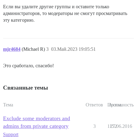
Если вы удалите другие группы и оставите только
администраторов, то модераторы не смогут просматривать
эту категорию.
mjr4684
(Michael R)
3
03.Май.2023 19:05:51
Это сработало, спасибо!
Связанные темы
Тема
Ответов
Просм.
Активность
Exclude some moderators and
admins from private category
3
1152
27.06.2016
Support