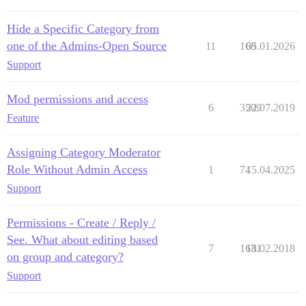
Hide a Specific Category from
one of the Admins-Open Source
11
168
05.01.2026
Support
Mod permissions and access
6
3509
22.07.2019
Feature
Assigning Category Moderator
Role Without Admin Access
1
74
15.04.2025
Support
Permissions - Create / Reply /
See. What about editing based
7
1631
18.02.2018
on group and category?
Support