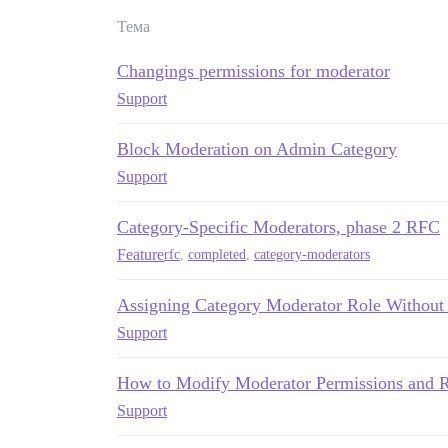
Тема
Changings permissions for moderator
Support
Block Moderation on Admin Category
Support
Category-Specific Moderators, phase 2 RFC
Feature
rfc
,
completed
,
category-moderators
Assigning Category Moderator Role Withou
Support
How to Modify Moderator Permissions and R
Support