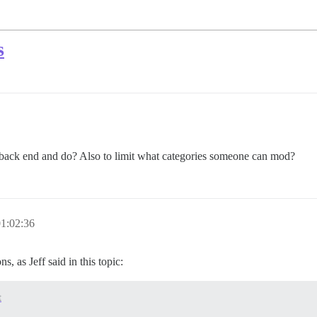
s
e back end and do? Also to limit what categories someone can mod?
1:02:36
s, as Jeff said in this topic:
t