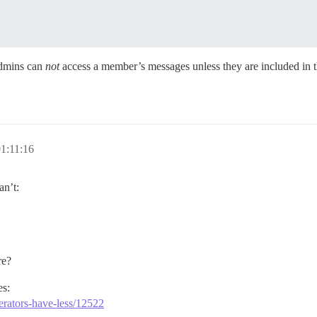
admins can
not
access a member’s messages unless they are included in 
1:11:16
an’t:
re?
es:
erators-have-less/12522