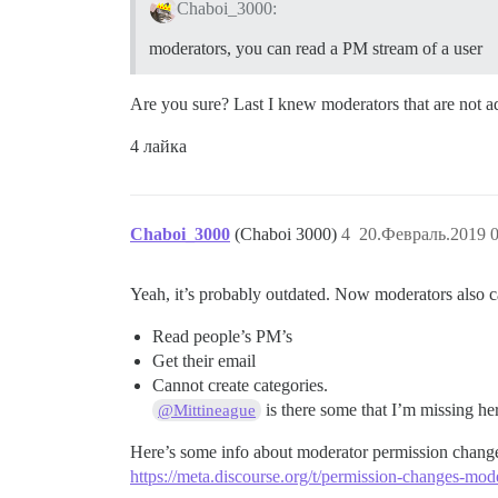
Chaboi_3000:
moderators, you can read a PM stream of a user
Are you sure? Last I knew moderators that are not 
4 лайка
Chaboi_3000
(Chaboi 3000)
4
20.Февраль.2019 0
Yeah, it’s probably outdated. Now moderators also c
Read people’s PM’s
Get their email
Cannot create categories.
is there some that I’m missing he
@Mittineague
Here’s some info about moderator permission chang
https://meta.discourse.org/t/permission-changes-mod