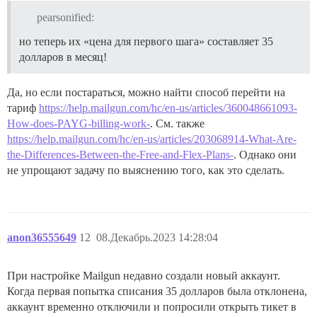
pearsonified:
но теперь их «цена для первого шага» составляет 35
долларов в месяц!
Да, но если постараться, можно найти способ перейти на
тариф
https://help.mailgun.com/hc/en-us/articles/360048661093-
How-does-PAYG-billing-work-
. См. также
https://help.mailgun.com/hc/en-us/articles/203068914-What-Are-
the-Differences-Between-the-Free-and-Flex-Plans-
. Однако они
не упрощают задачу по выяснению того, как это сделать.
anon36555649
12
08.Декабрь.2023 14:28:04
При настройке Mailgun недавно создали новый аккаунт.
Когда первая попытка списания 35 долларов была отклонена,
аккаунт временно отключили и попросили открыть тикет в