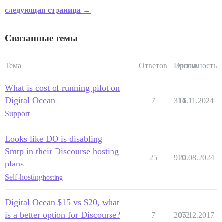
следующая страница →
Связанные темы
Тема
Ответов
Просм.
Активность
What is cost of running pilot on
Digital Ocean
7
314
16.11.2024
Support
Looks like DO is disabling
Smtp in their Discourse hosting
25
910
20.08.2024
plans
Self-hosting
hosting
Digital Ocean $15 vs $20, what
is a better option for Discourse?
7
2072
05.12.2017