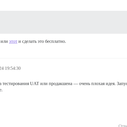
или
этот
и сделать это бесплатно.
24 19:54:30
а тестирования UAT или продакшена — очень плохая идея. Запус
е.
Отв