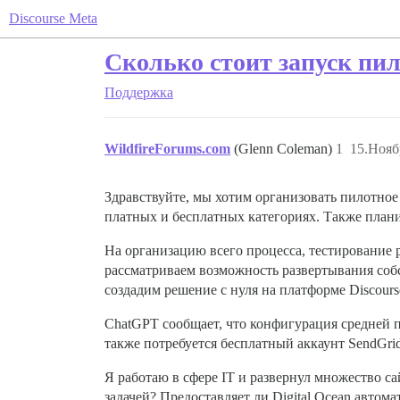
Discourse Meta
Сколько стоит запуск пило
Поддержка
WildfireForums.com
(Glenn Coleman)
1
15.Нояб
Здравствуйте, мы хотим организовать пилотное
платных и бесплатных категориях. Также плани
На организацию всего процесса, тестирование 
рассматриваем возможность развертывания собств
создадим решение с нуля на платформе Discours
ChatGPT сообщает, что конфигурация средней пр
также потребуется бесплатный аккаунт SendGrid
Я работаю в сфере IT и развернул множество са
задачей? Предоставляет ли Digital Ocean автом