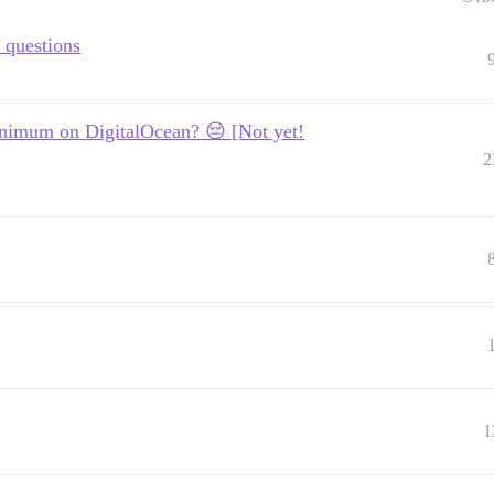
 questions
inimum on DigitalOcean? 😔 [Not yet!
2
1