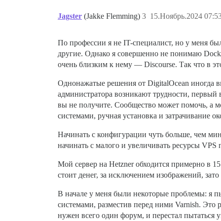
Jagster
(Jakke Flemming)
3
15.Ноябрь.2024 07:5
По профессии я не IT-специалист, но у меня был
другие. Однако я совершенно не понимаю Docke
очень близким к нему — Discourse. Так что в эт
Однонажатые решения от DigitalOcean иногда в
администратора возникают трудности, первый во
вы не получите. Сообщество может помочь, а мо
системами, ручная установка и затрачивание о
Начинать с конфигурации чуть больше, чем мин
начинать с малого и увеличивать ресурсы VPS
Мой сервер на Hetzner обходится примерно в 15
стоит денег, за исключением изображений, зато
В начале у меня были некоторые проблемы: я пы
системами, разместив перед ними Varnish. Это 
нужен всего один форум, и перестал пытаться ум