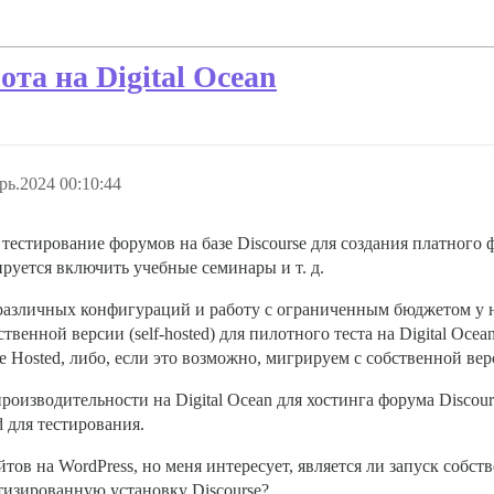
та на Digital Ocean
рь.2024 00:10:44
 тестирование форумов на базе Discourse для создания платного
руется включить учебные семинары и т. д.
различных конфигураций и работу с ограниченным бюджетом у н
енной версии (self-hosted) для пилотного теста на Digital Ocean
e Hosted, либо, если это возможно, мигрируем с собственной вер
оизводительности на Digital Ocean для хостинга форума Discour
 для тестирования.
йтов на WordPress, но меня интересует, является ли запуск собс
атизированную установку Discourse?