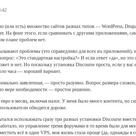
3:42
о (или есть) множество сайтов разных типов — WordPress, Drupal
r. На фоне этого, если сравнивать с другими приложениями, сам
ом плане проблем нет.
ызывают проблемы (это справедливо для всех их приложений), н
прос: «Это стандартная настройка?» И если ответ «да», но это 
жет и нет. Но поскольку установка Discourse проста, если у вас
коло часа — хороший вариант.
имально заявленная, — просто разумно. Вопрос размера сложен, 
 по мере необходимости — простое решение.
 евро в месяц, включая налог. У меня было много контента, но 
 пользователи обходятся дороже.
тался использовать сразу три разных установки Discourse вмест
работало, но управление тремя форумами в то время было для ме
естить всё в один VPS, моя жизнь стала проще (да, однажды я се