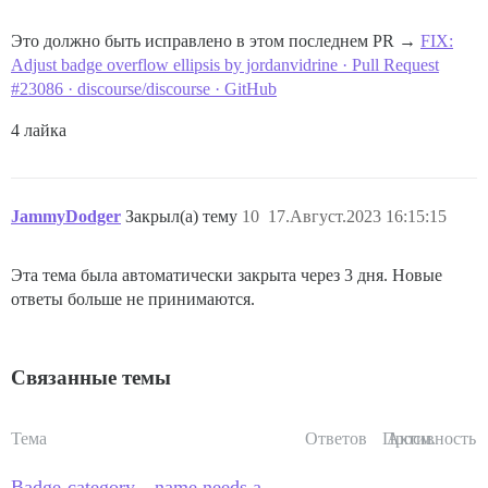
Это должно быть исправлено в этом последнем PR →
FIX:
Adjust badge overflow ellipsis by jordanvidrine · Pull Request
#23086 · discourse/discourse · GitHub
4 лайка
JammyDodger
Закрыл(а) тему
10
17.Август.2023 16:15:15
Эта тема была автоматически закрыта через 3 дня. Новые
ответы больше не принимаются.
Связанные темы
Тема
Ответов
Просм.
Активность
Badge-category__name needs a