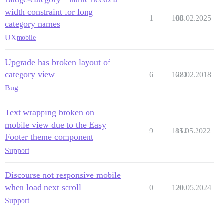
width constraint for long
1
108
08.02.2025
category names
UX
mobile
Upgrade has broken layout of
category view
6
1621
28.02.2018
Bug
Text wrapping broken on
mobile view due to the Easy
9
1851
11.05.2022
Footer theme component
Support
Discourse not responsive mobile
when load next scroll
0
120
20.05.2024
Support