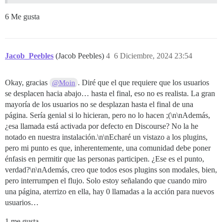
6 Me gusta
Jacob_Peebles
(Jacob Peebles)
4
6 Diciembre, 2024 23:54
Okay, gracias
. Diré que el que requiere que los usuarios
@Moin
se desplacen hacia abajo… hasta el final, eso no es realista. La gran
mayoría de los usuarios no se desplazan hasta el final de una
página. Sería genial si lo hicieran, pero no lo hacen ;(\n\nAdemás,
¿esa llamada está activada por defecto en Discourse? No la he
notado en nuestra instalación.\n\nEcharé un vistazo a los plugins,
pero mi punto es que, inherentemente, una comunidad debe poner
énfasis en permitir que las personas participen. ¿Ese es el punto,
verdad?\n\nAdemás, creo que todos esos plugins son modales, bien,
pero interrumpen el flujo. Solo estoy señalando que cuando miro
una página, aterrizo en ella, hay 0 llamadas a la acción para nuevos
usuarios…
1 me gusta