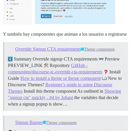
Y también hay componentes que animan a los usuarios a registrarse
Override Signup CTA requirements
Theme component
Summary Override signup CTA requirements
Preview
PREVIEW_LINK
Repository
GitHub -
communiteq/discourse-tc-override-cta-requirements
Install
Guide
How to install a theme or theme component
New to
Discourse Themes?
Beginner’s guide to using Discourse
Themes
Install this theme component As outlined in
Showing
"signup cta" quickly - #4 by Johani
the variables that decide
when a signup popup is show…
Signup Banner
Theme component