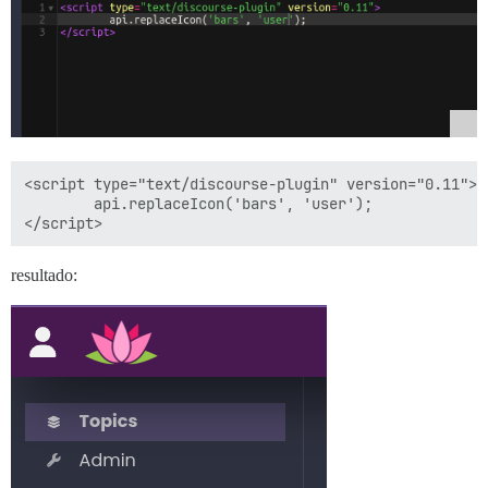
<script type="text/discourse-plugin" version="0.11">

        api.replaceIcon('bars', 'user');

resultado: