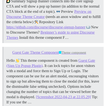
Summary Signup Banner connects into the core signup
CTA and will show a pop up banner (in addition to the normal
CTA block at the end of a topic).
Preview
Preview on
Discourse Theme Creator
(needs an anon window and to fulfill
the criteria below)
Repository Link
https://github.com/discourse/discourse-signup-banner
New
to Discourse Themes?
Beginner’s guide to using Discourse
Themes
Install this theme component
F…
Guest Gate Theme Component
Theme component
Hello
This theme component is created from
Guest Gate
(Sign Up Popup Plugin)
. It can lock topics for anon visitors
with a modal and force them to Sign Up or Login. The
component can be use for an alert modal, encouraging visitors
to sign up but allowing them to close the modal (for this, leave
the dismissable false setting unchecked). Options include
changing the number of topics that can be viewed before the
modal is displayed.
[Screenshot 2022-04-23 at 22.05.29]
Tip:
If you use the …