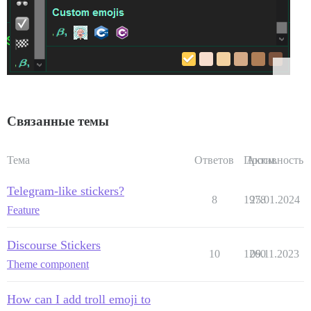
Связанные темы
Тема
Ответов
Просм.
Активность
Telegram-like stickers?
8
1978
25.01.2024
Feature
Discourse Stickers
10
1260
09.11.2023
Theme component
How can I add troll emoji to