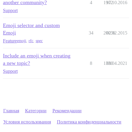
another community?
4
1902
17.10.2016
Support
Emoji selector and custom
Emoji
34
20056
02.02.2015
Feature
emoji
,
rfc
,
spec
Include an emoji when creating
a new topic?
8
1338
08.04.2021
Support
Главная
Категории
Рекомендации
Условия использования
Политика конфиденциальности