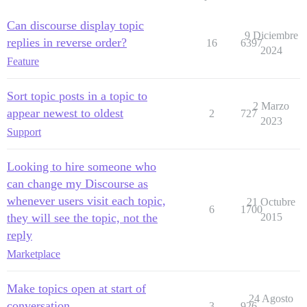
Can discourse display topic
9 Diciembre
replies in reverse order?
16
6397
2024
Feature
Sort topic posts in a topic to
2 Marzo
appear newest to oldest
2
727
2023
Support
Looking to hire someone who
can change my Discourse as
whenever users visit each topic,
21 Octubre
6
1700
they will see the topic, not the
2015
reply
Marketplace
Make topics open at start of
24 Agosto
conversation
3
926