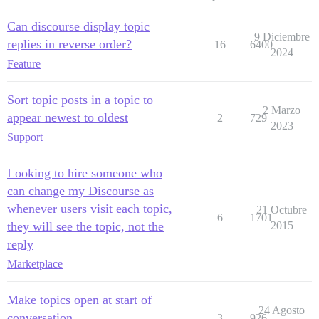
Can discourse display topic
9 Diciembre
replies in reverse order?
16
6400
2024
Feature
Sort topic posts in a topic to
2 Marzo
appear newest to oldest
2
729
2023
Support
Looking to hire someone who
can change my Discourse as
whenever users visit each topic,
21 Octubre
6
1701
they will see the topic, not the
2015
reply
Marketplace
Make topics open at start of
24 Agosto
conversation
3
926