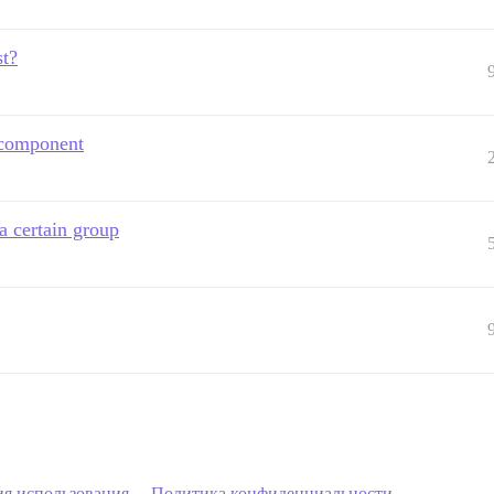
st?
 component
a certain group
ия использования
Политика конфиденциальности