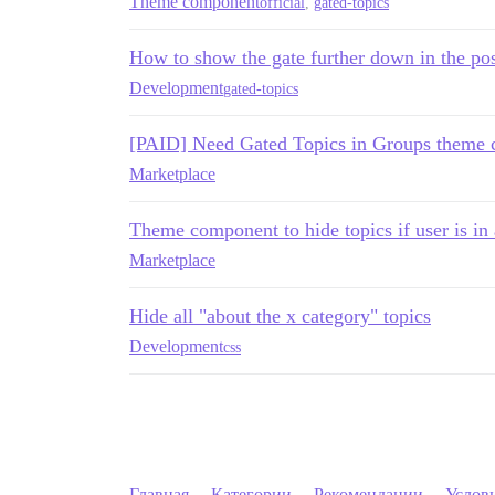
Theme component
official
,
gated-topics
How to show the gate further down in the po
Development
gated-topics
[PAID] Need Gated Topics in Groups theme
Marketplace
Theme component to hide topics if user is in 
Marketplace
Hide all "about the x category" topics
Development
css
Главная
Категории
Рекомендации
Услов