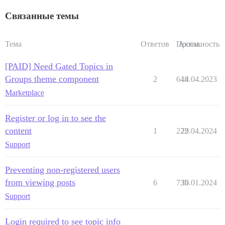
Связанные темы
Тема
Ответов
Просм.
Активность
[PAID] Need Gated Topics in
Groups theme component
2
648
14.04.2023
Marketplace
Register or log in to see the
content
1
222
29.04.2024
Support
Preventing non-registered users
from viewing posts
6
735
30.01.2024
Support
Login required to see topic info