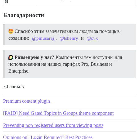
el
Благодарности
Спасибо этим замечательным людям за помощь в
создании:
,
и
@pmusaraj
@tshenry
@cvx
Размещено у нас?
Компоненты тем доступны для
использования на наших тарифах Pro, Business и
Enterprise.
70 лайков
Premium content plugin
[PAID] Need Gated Topics in Groups theme component
Preventing non-registered users from viewing posts
Opinions on "Login Required" Best Practices