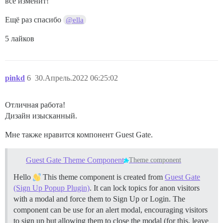
всё изменит!
Ещё раз спасибо
@ella
5 лайков
pinkd
6
30.Апрель.2022 06:25:02
Отличная работа!
Дизайн изысканный.
Мне также нравится компонент Guest Gate.
Guest Gate Theme Component
Theme component
Hello
This theme component is created from
Guest Gate
(Sign Up Popup Plugin)
. It can lock topics for anon visitors
with a modal and force them to Sign Up or Login. The
component can be use for an alert modal, encouraging visitors
to sign up but allowing them to close the modal (for this, leave