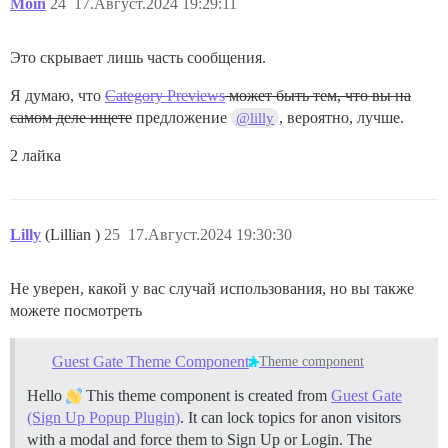
Moin
24
17.Август.2024 19:29:11
Это скрывает лишь часть сообщения.
Я думаю, что
Category Previews
может быть тем, что вы на
самом деле ищете
предложение
, вероятно, лучше.
@lilly
2 лайка
Lilly
(Lillian )
25
17.Август.2024 19:30:30
Не уверен, какой у вас случай использования, но вы также
можете посмотреть
Guest Gate Theme Component
Theme component
Hello
This theme component is created from
Guest Gate
(Sign Up Popup Plugin)
. It can lock topics for anon visitors
with a modal and force them to Sign Up or Login. The