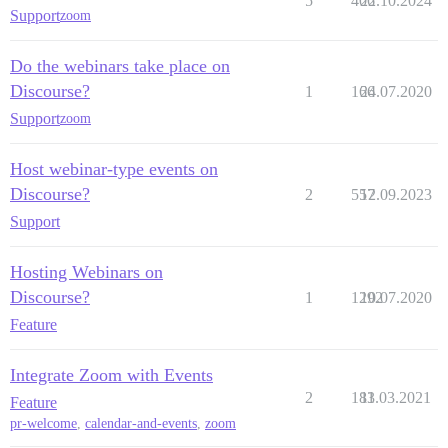
5
406
22.10.2024
Support
zoom
Do the webinars take place on
Discourse?
1
166
24.07.2020
Support
zoom
Host webinar-type events on
Discourse?
2
557
12.09.2023
Support
Hosting Webinars on
Discourse?
1
1292
10.07.2020
Feature
Integrate Zoom with Events
2
183
11.03.2021
Feature
pr-welcome
,
calendar-and-events
,
zoom