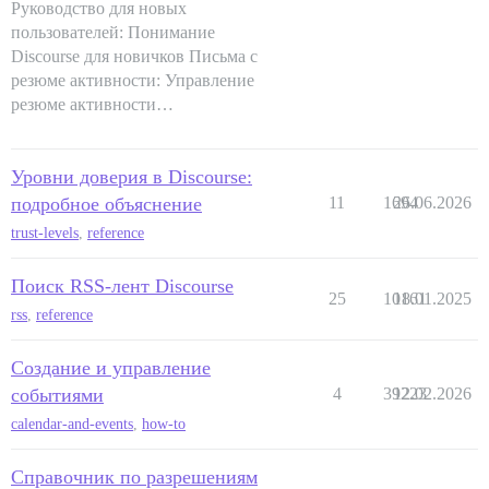
Руководство для новых
пользователей: Понимание
Discourse для новичков Письма с
резюме активности: Управление
резюме активности…
Уровни доверия в Discourse:
подробное объяснение
11
1694
26.06.2026
trust-levels
,
reference
Поиск RSS-лент Discourse
25
10161
18.01.2025
rss
,
reference
Создание и управление
событиями
4
39223
12.02.2026
calendar-and-events
,
how-to
Справочник по разрешениям