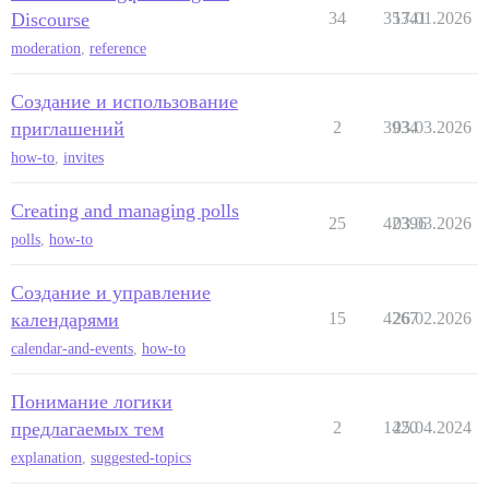
Discourse
34
35341
17.01.2026
moderation
,
reference
Создание и использование
приглашений
2
3934
03.03.2026
how-to
,
invites
Creating and managing polls
25
42396
03.03.2026
polls
,
how-to
Создание и управление
календарями
15
4267
26.02.2026
calendar-and-events
,
how-to
Понимание логики
предлагаемых тем
2
1420
25.04.2024
explanation
,
suggested-topics