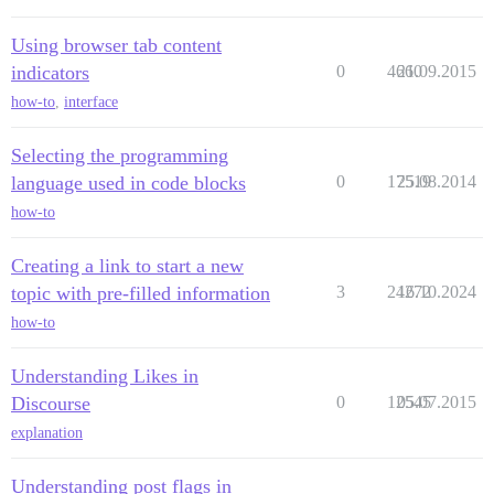
Using browser tab content
indicators
0
4660
21.09.2015
how-to
,
interface
Selecting the programming
language used in code blocks
0
17519
25.08.2014
how-to
Creating a link to start a new
topic with pre-filled information
3
24272
16.10.2024
how-to
Understanding Likes in
Discourse
0
12545
05.07.2015
explanation
Understanding post flags in