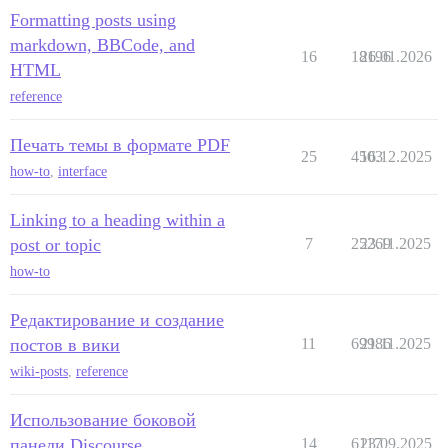
Formatting posts using
markdown, BBCode, and
16
18196
26.01.2026
HTML
reference
Печать темы в формате PDF
25
4503
16.12.2025
how-to
,
interface
Linking to a heading within a
post or topic
7
25269
23.11.2025
how-to
Редактирование и создание
постов в вики
11
69986
21.11.2025
wiki-posts
,
reference
Использование боковой
панели Discourse
14
6117
23.09.2025