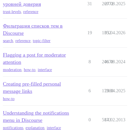
уровней доверия
31
26972
27.08.2025
trust-levels
,
reference
Фильтрация списков тем в
Discourse
19
1352
03.04.2026
search
,
reference
,
topic-filter
Flagging a post for moderator
attention
8
24678
01.08.2024
moderation
,
how-to
,
interface
Creating pre-filled personal
message links
6
17360
28.04.2025
how-to
Understanding the notifications
menu in Discourse
0
5873
14.02.2013
notifications
,
explanation
,
interface