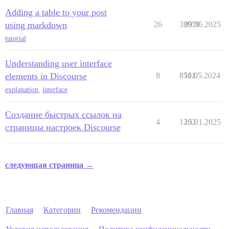
Adding a table to your post
using markdown
26
33959
09.06.2025
tutorial
Understanding user interface
elements in Discourse
8
8501
11.05.2024
explanation
,
interface
Создание быстрых ссылок на
4
1203
15.01.2025
страницы настроек Discourse
следующая страница →
Главная
Категории
Рекомендации