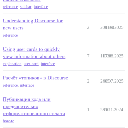
reference
,
sidebar
,
interface
Understanding Discourse for
new users
2
204163
18.09.2025
reference
Using user cards to quickly
view information about others
7
11336
07.08.2025
explanation
,
user-card
,
interface
Расчёт «топиков» в Discourse
2
2405
08.07.2025
reference
,
interface
Публикация кода или
предварительно
1
5850
11.11.2024
отформатированного текста
how-to