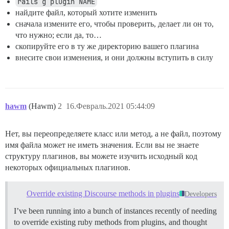
rails g plugin NAME
найдите файл, который хотите изменить
сначала измените его, чтобы проверить, делает ли он то,
что нужно; если да, то…
скопируйте его в ту же директорию вашего плагина
внесите свои изменения, и они должны вступить в силу
hawm
(Hawm)
2
16.Февраль.2021 05:44:09
Нет, вы переопределяете класс или метод, а не файл, поэтому
имя файла может не иметь значения. Если вы не знаете
структуру плагинов, вы можете изучить исходный код
некоторых официальных плагинов.
Override existing Discourse methods in plugins
Developers
I’ve been running into a bunch of instances recently of needing
to override existing ruby methods from plugins, and thought