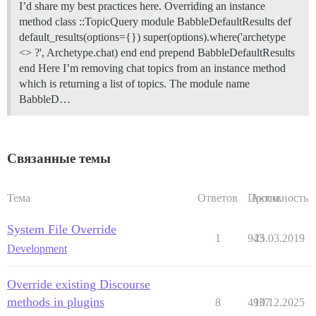
I’d share my best practices here.
Overriding an instance
method class ::TopicQuery module BabbleDefaultResults def
default_results(options={}) super(options).where('archetype
<> ?', Archetype.chat) end end prepend BabbleDefaultResults
end Here I’m removing chat topics from an instance method
which is returning a list of topics. The module name
BabbleD…
Связанные темы
Тема
Ответов
Просм.
Активность
System File Override
1
943
25.03.2019
Development
Override existing Discourse
methods in plugins
8
4937
10.12.2025