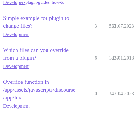
Developers
plugin-guides
,
how-to
Simple example for plugin to
change files?
3
537
01.07.2023
Development
Which files can you override
from a plugin?
6
1837
23.01.2018
Development
Override function in
/app/assets/javascripts/discourse
0
347
17.04.2023
/app/lib/
Development