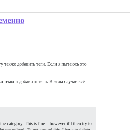
ременно
у также добавить теги. Если я пытаюсь это
а темы и добавить теги. В этом случае всё
he category. This is fine – however if I then try to
 let me upload. To get around this, I have to delete