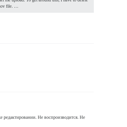
mov file. …
же редактировании. Не воспроизводится. Не