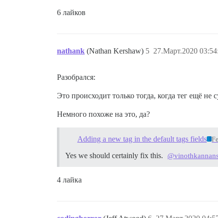
6 лайков
nathank
(Nathan Kershaw)
5
27.Март.2020 03:54
Разобрался:
Это происходит только тогда, когда тег ещё не
Немного похоже на это, да?
Adding a new tag in the default tags fields
Fe
Yes we should certainly fix this.
@vinothkannan
4 лайка