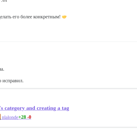
7:44
делать его более конкретным!
ча.
о исправил.
s category and creating a tag
+28
-0
nlalonde