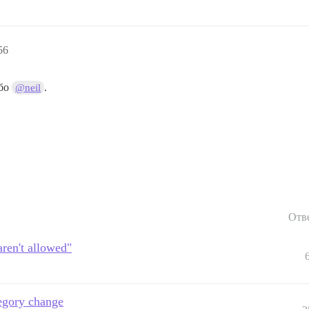
56
ибо
.
@neil
Отв
aren't allowed"
tegory change