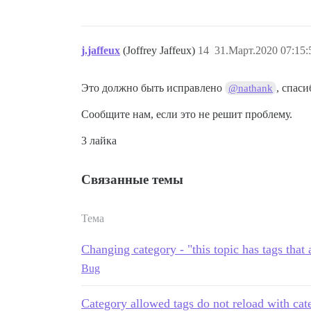
j.jaffeux
(Joffrey Jaffeux)
14
31.Март.2020 07:15:
Это должно быть исправлено
, спас
@nathank
Сообщите нам, если это не решит проблему.
3 лайка
Связанные темы
Тема
Changing category - "this topic has tags that 
Bug
Category allowed tags do not reload with ca