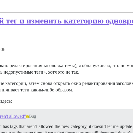
й тег и изменить категорию однов
:06
окно редактирования заголовка темы), я обнаруживаю, что не мог
ь недопустимые теги», хотя это не так.
е категории, затем снова открыть окно редактирования заголовк
аничивает теги каким-либо образом.
здесь:
aren't allowed"
Bug
 has tags that aren’t allowed the new category, it doesn’t let me update t
gain at the same time, it says that those tags are still there and doesn’t