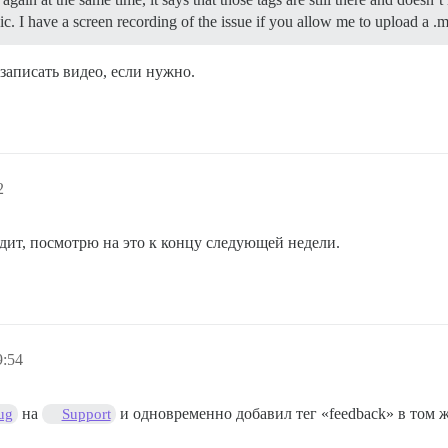
pic. I have a screen recording of the issue if you allow me to upload a .
записать видео, если нужно.
2
ходит, посмотрю на это к концу следующей недели.
9:54
на
и одновременно добавил тег «feedback» в том 
ug
Support