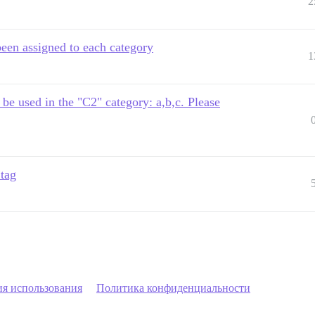
2
been assigned to each category
1
be used in the "C2" category: a,b,c. Please
 tag
ия использования
Политика конфиденциальности