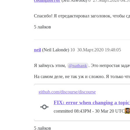
codinghorror
(Jeff Atwood)
6
27.Март.2020 04:5
Спасибо! Я отредактировал заголовок, чтобы с
5 лайков
neil
(Neil Lalonde)
10
30.Март.2020 19:48:05
Я займусь этим,
. Это непростая зада
@nathank
На самом деле, не так уж и сложно. Я только чт
github.com/discourse/discourse
FIX: error when changing a topic'
committed
08:43PM - 30 Mar 20 UTC
5 лайков