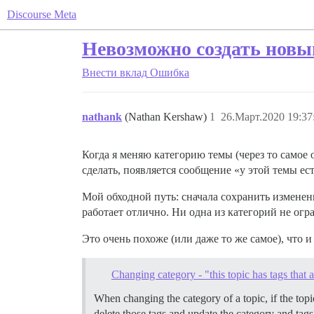
Discourse Meta
Невозможно создать новы
Внести вклад
Ошибка
nathank
(Nathan Kershaw)
1
26.Март.2020 19:37
Когда я меняю категорию темы (через то самое 
сделать, появляется сообщение «у этой темы ест
Мой обходной путь: сначала сохранить изменени
работает отлично. Ни одна из категорий не огр
Это очень похоже (или даже то же самое), что и 
Changing category - "this topic has tags that 
When changing the category of a topic, if the topic
delete those tags and update the category and tags a