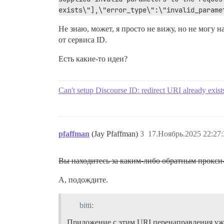
exists\"],\"error_type\":\"invalid_parame
Не знаю, может, я просто не вижу, но не могу
от сервиса ID.
Есть какие-то идеи?
Can't setup Discourse ID: redirect URI already exist
pfaffman
(Jay Pfaffman)
3
17.Ноябрь.2025 22:27:
Вы находитесь за каким-либо обратным прокси-с
А, подождите.
bitti:
Приложение с этим URI перенаправления уж