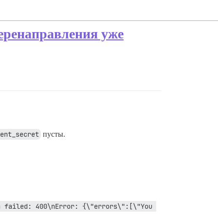
перенаправления уже
ent_secret
пусты.
 failed: 400\nError: {\"errors\":[\"You 