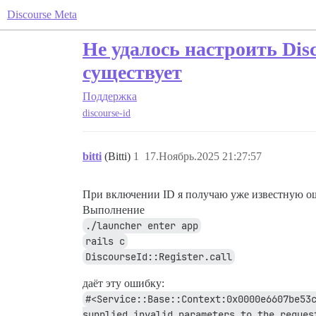
Discourse Meta
Не удалось настроить Dis
существует
Поддержка
discourse-id
bitti
(Bitti)
1
17.Ноябрь.2025 21:27:57
При включении ID я получаю уже известную ош
Выполнение
./launcher enter app
rails c
DiscourseId::Register.call
даёт эту ошибку:
#<Service::Base::Context:0x0000e6607be53c
supplied invalid parameters to the reques