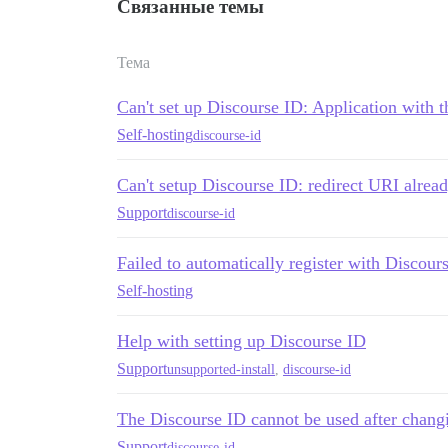
Связанные темы
Тема
Can't set up Discourse ID: Application with t
Self-hosting
discourse-id
Can't setup Discourse ID: redirect URI alread
Support
discourse-id
Failed to automatically register with Discour
Self-hosting
Help with setting up Discourse ID
Support
unsupported-install
,
discourse-id
The Discourse ID cannot be used after chan
Support
discourse-id