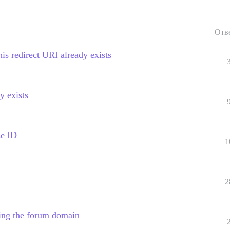
Отв
his redirect URI already exists
y exists
se ID
1
2
ging the forum domain