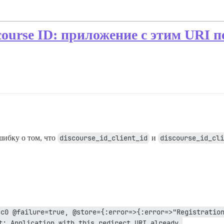
course ID: приложение с этим URI 
ибку о том, что
discourse_id_client_id
и
discourse_id_cli
c0 @failure=true, @store={:error=>{:error=>"Registration
t: Application with this redirect URI already 