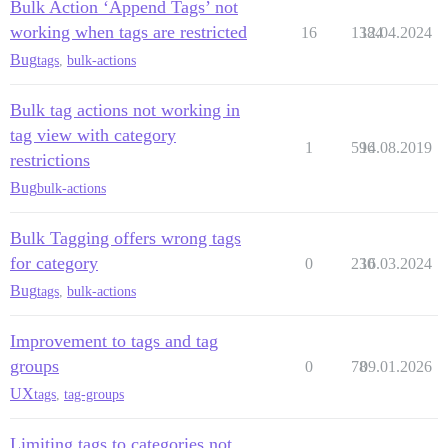
Bulk Action ‘Append Tags’ not
working when tags are restricted
16
1384
12.04.2024
Bug
tags
,
bulk-actions
Bulk tag actions not working in
tag view with category
1
596
14.08.2019
restrictions
Bug
bulk-actions
Bulk Tagging offers wrong tags
for category
0
230
16.03.2024
Bug
tags
,
bulk-actions
Improvement to tags and tag
groups
0
78
09.01.2026
UX
tags
,
tag-groups
Limiting tags to categories not