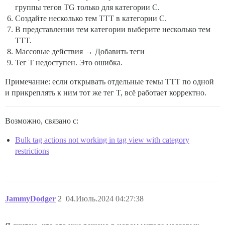
группы тегов TG только для категории C.
Создайте несколько тем TTT в категории C.
В представлении тем категории выберите несколько тем
TTT.
Массовые действия → Добавить теги
Тег T недоступен. Это ошибка.
Примечание: если открывать отдельные темы TTT по одной
и прикреплять к ним тот же тег T, всё работает корректно.
Возможно, связано с:
Bulk tag actions not working in tag view with category
restrictions
JammyDodger
2
04.Июль.2024 04:27:38