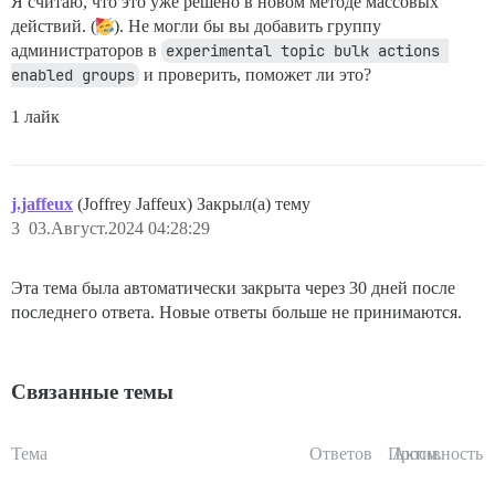
Я считаю, что это уже решено в новом методе массовых
действий. (
). Не могли бы вы добавить группу
администраторов в
experimental topic bulk actions 
enabled groups
и проверить, поможет ли это?
1 лайк
j.jaffeux
(Joffrey Jaffeux) Закрыл(а) тему
3
03.Август.2024 04:28:29
Эта тема была автоматически закрыта через 30 дней после
последнего ответа. Новые ответы больше не принимаются.
Связанные темы
Тема
Ответов
Просм.
Активность