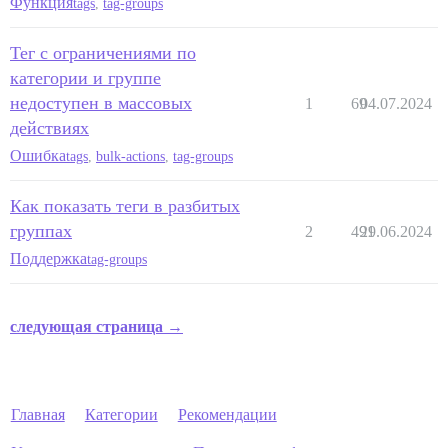
Функция
tags
,
tag-groups
Тег с ограничениями по
категории и группе
недоступен в массовых
1
69
04.07.2024
действиях
Ошибка
tags
,
bulk-actions
,
tag-groups
Как показать теги в разбитых
группах
2
491
29.06.2024
Поддержка
tag-groups
следующая страница →
Главная
Категории
Рекомендации