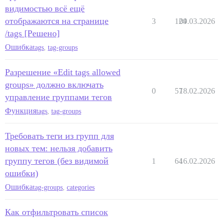
видимостью всё ещё
отображаются на странице
3
124
09.03.2026
/tags [Решено]
Ошибка
tags
,
tag-groups
Разрешение «Edit tags allowed
groups» должно включать
0
57
18.02.2026
управление группами тегов
Функция
tags
,
tag-groups
Требовать теги из групп для
новых тем: нельзя добавить
группу тегов (без видимой
1
64
16.02.2026
ошибки)
Ошибка
tag-groups
,
categories
Как отфильтровать список