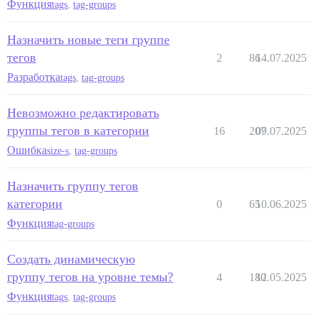
Функция
tags
,
tag-groups
Назначить новые теги группе
тегов
2
86
14.07.2025
Разработка
tags
,
tag-groups
Невозможно редактировать
группы тегов в категории
16
207
09.07.2025
Ошибка
size-s
,
tag-groups
Назначить группу тегов
категории
0
65
10.06.2025
Функция
tag-groups
Создать динамическую
группу тегов на уровне темы?
4
180
12.05.2025
Функция
tags
,
tag-groups