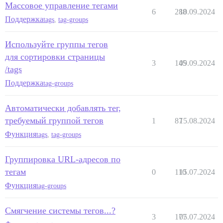
Массовое управление тегами
6
288
10.09.2024
Поддержка
tags
,
tag-groups
Используйте группы тегов
для сортировки страницы
3
145
09.09.2024
/tags
Поддержка
tag-groups
Автоматически добавлять тег,
требуемый группой тегов
1
87
15.08.2024
Функция
tags
,
tag-groups
Группировка URL-адресов по
тегам
0
110
15.07.2024
Функция
tag-groups
Смягчение системы тегов...?
3
177
05.07.2024