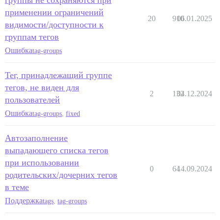
группы не сохраняются при
применении ограничений
20
910
06.01.2025
видимости/доступности к
группам тегов
Ошибка
tag-groups
Тег, принадлежащий группе
тегов, не виден для
2
132
04.12.2024
пользователей
Ошибка
tag-groups
,
fixed
Автозаполнение
выпадающего списка тегов
при использовании
0
64
14.09.2024
родительских/дочерних тегов
в теме
Поддержка
tags
,
tag-groups