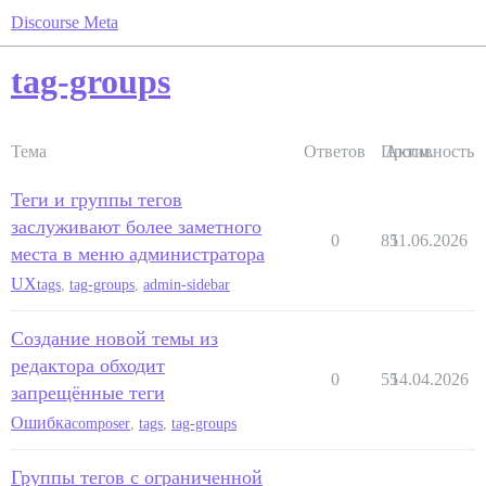
Discourse Meta
tag-groups
Тема
Ответов
Просм.
Активность
Теги и группы тегов
заслуживают более заметного
0
85
11.06.2026
места в меню администратора
UX
tags
,
tag-groups
,
admin-sidebar
Создание новой темы из
редактора обходит
0
55
14.04.2026
запрещённые теги
Ошибка
composer
,
tags
,
tag-groups
Группы тегов с ограниченной