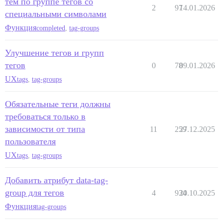
тем по группе тегов со
2
97
14.01.2026
специальными символами
Функция
completed
,
tag-groups
Улучшение тегов и групп
тегов
0
78
09.01.2026
UX
tags
,
tag-groups
Обязательные теги должны
требоваться только в
зависимости от типа
11
259
27.12.2025
пользователя
UX
tags
,
tag-groups
Добавить атрибут data-tag-
group для тегов
4
934
20.10.2025
Функция
tag-groups