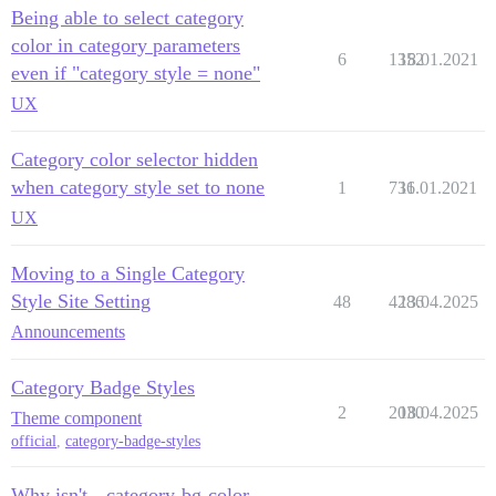
Being able to select category
color in category parameters
6
1352
18.01.2021
even if "category style = none"
UX
Category color selector hidden
when category style set to none
1
736
11.01.2021
UX
Moving to a Single Category
Style Site Setting
48
4286
13.04.2025
Announcements
Category Badge Styles
2
2030
18.04.2025
Theme component
official
,
category-badge-styles
Why isn't --category-bg-color