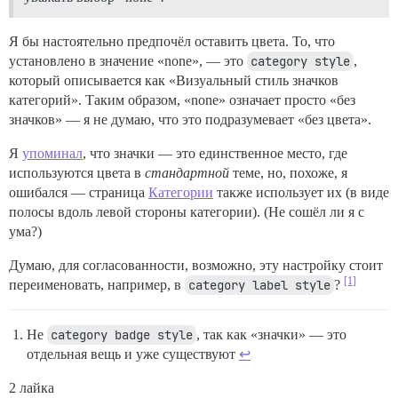
Я бы настоятельно предпочёл оставить цвета. То, что
установлено в значение «none», — это
category style
,
который описывается как «Визуальный стиль значков
категорий». Таким образом, «none» означает просто «без
значков» — я не думаю, что это подразумевает «без цвета».
Я
упоминал
, что значки — это единственное место, где
используются цвета в
стандартной
теме, но, похоже, я
ошибался — страница
Категории
также использует их (в виде
полосы вдоль левой стороны категории). (Не сошёл ли я с
ума?)
Думаю, для согласованности, возможно, эту настройку стоит
[1]
переименовать, например, в
category label style
?
Не
category badge style
, так как «значки» — это
отдельная вещь и уже существуют
↩︎
2 лайка