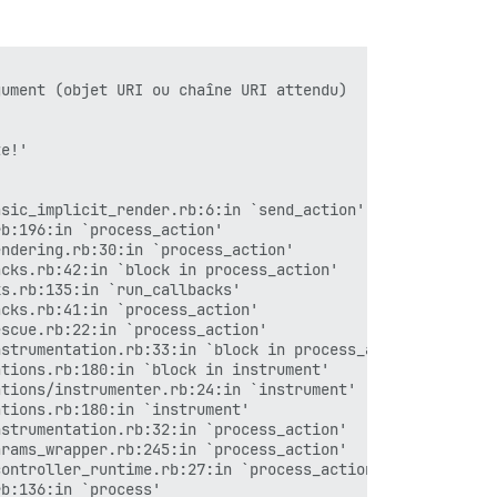
uter.rb:49:in `block in serve'

uter.rb:32:in `each'

uter.rb:32:in `serve'

ute_set.rb:837:in `call'

_options.rb:31:in `call'

ument (objet URI ou chaîne URI attendu)

all'

all'

e!'

sic_implicit_render.rb:6:in `send_action'

in `context'

b:196:in `process_action'

in `call'

ndering.rb:30:in `process_action'

/cookies.rb:648:in `call'

cks.rb:42:in `block in process_action'

/callbacks.rb:27:in `block in call'

s.rb:135:in `run_callbacks'

s.rb:101:in `run_callbacks'

cks.rb:41:in `process_action'

/callbacks.rb:26:in `call'

scue.rb:22:in `process_action'

/actionable_exceptions.rb:17:in `call'

strumentation.rb:33:in `block in process_action'

/debug_exceptions.rb:32:in `call'

tions.rb:180:in `block in instrument'

/show_exceptions.rb:33:in `call'

tions/instrumenter.rb:24:in `instrument'

b:43:in `call'

tions.rb:180:in `instrument'

call_app'

strumentation.rb:32:in `process_action'

call'

rams_wrapper.rb:245:in `process_action'

ontroller_runtime.rb:27:in `process_action'

b:136:in `process'
