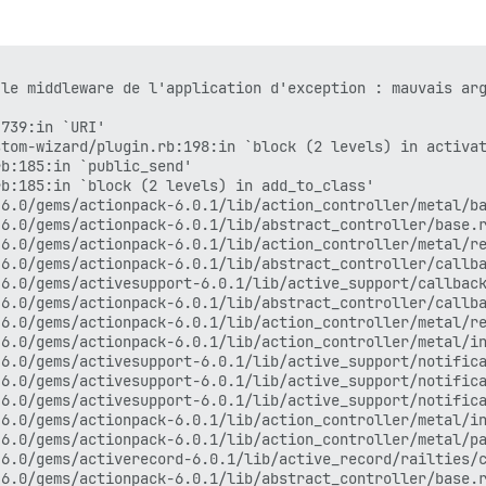
6.0/gems/actionpack-6.0.1/lib/action_dispatch/journey/ro
6.0/gems/actionpack-6.0.1/lib/action_dispatch/journey/ro
6.0/gems/actionpack-6.0.1/lib/action_dispatch/journey/ro
6.0/gems/actionpack-6.0.1/lib/action_dispatch/routing/ro
6.0/gems/rack-protection-2.0.7/lib/rack/protection/frame
le middleware de l'application d'exception : mauvais arg
th_bypass_middleware.rb:68:in `call'

6.0/gems/rack-2.0.7/lib/rack/tempfile_reaper.rb:15:in `c
739:in `URI'

6.0/gems/rack-2.0.7/lib/rack/conditional_get.rb:25:in `c
tom-wizard/plugin.rb:198:in `block (2 levels) in activat
6.0/gems/rack-2.0.7/lib/rack/head.rb:12:in `call'

b:185:in `public_send'

policy/middleware.rb:12:in `call'

b:185:in `block (2 levels) in add_to_class'

ous_cache.rb:274:in `call'

6.0/gems/actionpack-6.0.1/lib/action_controller/metal/ba
6.0/gems/rack-2.0.7/lib/rack/session/abstract/id.rb:232:
6.0/gems/actionpack-6.0.1/lib/abstract_controller/base.r
6.0/gems/rack-2.0.7/lib/rack/session/abstract/id.rb:226:
6.0/gems/actionpack-6.0.1/lib/action_controller/metal/re
6.0/gems/actionpack-6.0.1/lib/action_dispatch/middleware
6.0/gems/actionpack-6.0.1/lib/abstract_controller/callba
6.0/gems/actionpack-6.0.1/lib/action_dispatch/middleware
6.0/gems/activesupport-6.0.1/lib/active_support/callback
6.0/gems/activesupport-6.0.1/lib/active_support/callback
6.0/gems/actionpack-6.0.1/lib/abstract_controller/callba
6.0/gems/actionpack-6.0.1/lib/action_dispatch/middleware
6.0/gems/actionpack-6.0.1/lib/action_controller/metal/re
6.0/gems/actionpack-6.0.1/lib/action_dispatch/middleware
6.0/gems/actionpack-6.0.1/lib/action_controller/metal/in
6.0/gems/actionpack-6.0.1/lib/action_dispatch/middleware
6.0/gems/activesupport-6.0.1/lib/active_support/notifica
6.0/gems/actionpack-6.0.1/lib/action_dispatch/middleware
6.0/gems/activesupport-6.0.1/lib/active_support/notifica
6.0/gems/logster-2.4.1/lib/logster/middleware/reporter.r
6.0/gems/activesupport-6.0.1/lib/active_support/notifica
6.0/gems/railties-6.0.1/lib/rails/rack/logger.rb:38:in `
6.0/gems/actionpack-6.0.1/lib/action_controller/metal/in
6.0/gems/railties-6.0.1/lib/rails/rack/logger.rb:28:in `
6.0/gems/actionpack-6.0.1/lib/action_controller/metal/pa
00-quiet_logger.rb:18:in `call'

6.0/gems/activerecord-6.0.1/lib/active_record/railties/c
00-silence_logger.rb:31:in `call'

6.0/gems/actionpack-6.0.1/lib/abstract_controller/base.r