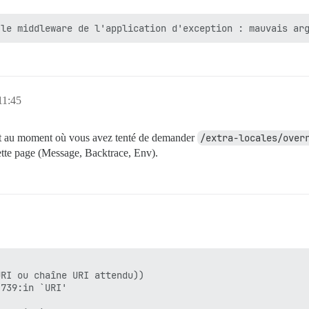
11:45
dant au moment où vous avez tenté de demander
/extra-locales/over
cette page (Message, Backtrace, Env).
RI ou chaîne URI attendu))

739:in `URI'
