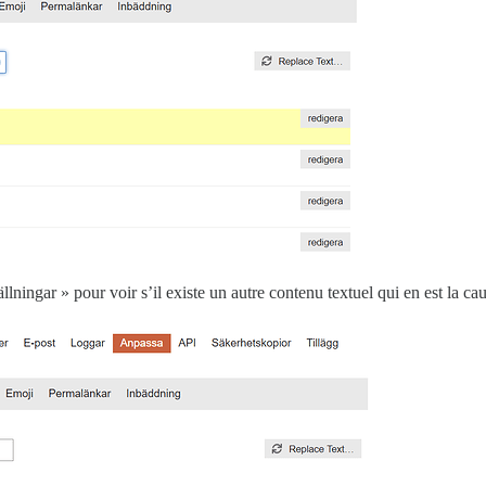
ningar » pour voir s’il existe un autre contenu textuel qui en est la cau