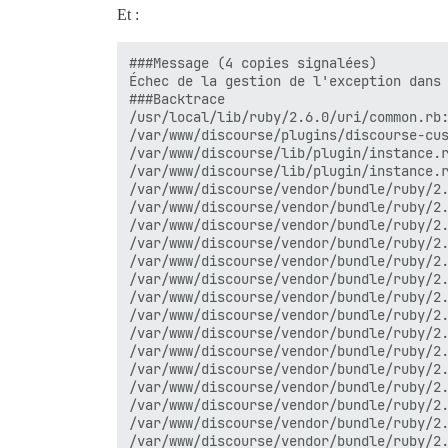
/var/www/discourse/vendor/bundle/ruby/2.
Et :
/var/www/discourse/vendor/bundle/ruby/2.
/var/www/discourse/vendor/bundle/ruby/2.
/var/www/discourse/vendor/bundle/ruby/2.
###Message (4 copies signalées)

/var/www/discourse/vendor/bundle/ruby/2.
Échec de la gestion de l'exception dans 
/var/www/discourse/lib/middleware/omniau
###Backtrace

/var/www/discourse/vendor/bundle/ruby/2.
/usr/local/lib/ruby/2.6.0/uri/common.rb:
/var/www/discourse/vendor/bundle/ruby/2.
/var/www/discourse/plugins/discourse-cus
/var/www/discourse/vendor/bundle/ruby/2.
/var/www/discourse/lib/plugin/instance.r
/var/www/discourse/lib/content_security_
/var/www/discourse/lib/plugin/instance.r
/var/www/discourse/lib/middleware/anonym
/var/www/discourse/vendor/bundle/ruby/2.
/var/www/discourse/vendor/bundle/ruby/2.
/var/www/discourse/vendor/bundle/ruby/2.
/var/www/discourse/vendor/bundle/ruby/2.
/var/www/discourse/vendor/bundle/ruby/2.
/var/www/discourse/vendor/bundle/ruby/2.
/var/www/discourse/vendor/bundle/ruby/2.
/var/www/discourse/vendor/bundle/ruby/2.
/var/www/discourse/vendor/bundle/ruby/2.
/var/www/discourse/vendor/bundle/ruby/2.
/var/www/discourse/vendor/bundle/ruby/2.
/var/www/discourse/vendor/bundle/ruby/2.
/var/www/discourse/vendor/bundle/ruby/2.
/var/www/discourse/vendor/bundle/ruby/2.
/var/www/discourse/vendor/bundle/ruby/2.
/var/www/discourse/vendor/bundle/ruby/2.
/var/www/discourse/vendor/bundle/ruby/2.
/var/www/discourse/vendor/bundle/ruby/2.
/var/www/discourse/vendor/bundle/ruby/2.
/var/www/discourse/vendor/bundle/ruby/2.
/var/www/discourse/vendor/bundle/ruby/2.
/var/www/discourse/vendor/bundle/ruby/2.
/var/www/discourse/vendor/bundle/ruby/2.
/var/www/discourse/vendor/bundle/ruby/2.
/var/www/discourse/vendor/bundle/ruby/2.
/var/www/discourse/config/initializers/1
/var/www/discourse/vendor/bundle/ruby/2.
/var/www/discourse/config/initializers/1
/var/www/discourse/vendor/bundle/ruby/2.