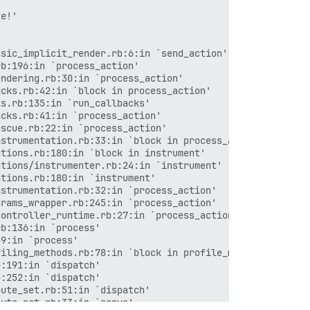
e!'

sic_implicit_render.rb:6:in `send_action'

b:196:in `process_action'

ndering.rb:30:in `process_action'

cks.rb:42:in `block in process_action'

s.rb:135:in `run_callbacks'

cks.rb:41:in `process_action'

scue.rb:22:in `process_action'

strumentation.rb:33:in `block in process_action'

tions.rb:180:in `block in instrument'

tions/instrumenter.rb:24:in `instrument'

tions.rb:180:in `instrument'

strumentation.rb:32:in `process_action'

rams_wrapper.rb:245:in `process_action'

ontroller_runtime.rb:27:in `process_action'

b:136:in `process'

9:in `process'

iling_methods.rb:78:in `block in profile_method'

:191:in `dispatch'

:252:in `dispatch'

ute_set.rb:51:in `dispatch'

ute_set.rb:33:in `serve'
