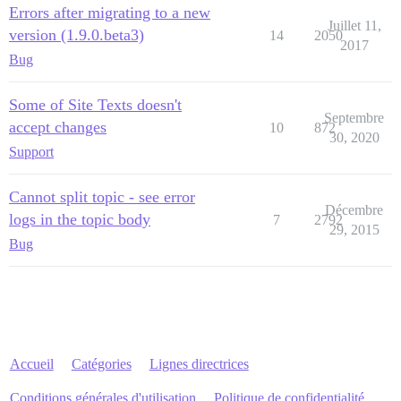
Errors after migrating to a new
Juillet 11,
version (1.9.0.beta3)
14
2050
2017
Bug
Some of Site Texts doesn't
Septembre
accept changes
10
872
30, 2020
Support
Cannot split topic - see error
Décembre
logs in the topic body
7
2792
29, 2015
Bug
Accueil
Catégories
Lignes directrices
Conditions générales d'utilisation
Politique de confidentialité