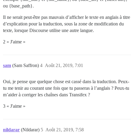
/var/www/discourse/vendor/bundle/ruby/2.6.0/gems/acti
ou {base_path}.
/var/www/discourse/lib/middleware/enforce_hostname.rb:
/var/www/discourse/vendor/bundle/ruby/2.6.0/gems/rack
/var/www/discourse/vendor/bundle/ruby/2.6.0/gems/acti
Il ne serait peut-être pas mauvais d’afficher le texte en anglais à titre
/var/www/discourse/vendor/bundle/ruby/2.6.0/gems/rack
d’explication pour la traduction, sous la zone de modification du
/var/www/discourse/vendor/bundle/ruby/2.6.0/gems/rack
texte, lorsque Discourse utilise une autre langue.
/var/www/discourse/vendor/bundle/ruby/2.6.0/gems/mess
/var/www/discourse/lib/middleware/request_tracker.rb:1
2 « J'aime »
/var/www/discourse/vendor/bundle/ruby/2.6.0/gems/rail
/var/www/discourse/vendor/bundle/ruby/2.6.0/gems/rail
/var/www/discourse/vendor/bundle/ruby/2.6.0/gems/rail
/var/www/discourse/vendor/bundle/ruby/2.6.0/gems/rack
/var/www/discourse/vendor/bundle/ruby/2.6.0/gems/rack
sam
(Sam Saffron)
4
Août 21, 2019, 7:01
/var/www/discourse/vendor/bundle/ruby/2.6.0/gems/rack
/var/www/discourse/vendor/bundle/ruby/2.6.0/gems/unic
/var/www/discourse/vendor/bundle/ruby/2.6.0/gems/unic
Oui, je pense que quelque chose est cassé dans la traduction. Peux-
/var/www/discourse/vendor/bundle/ruby/2.6.0/gems/unic
tu me tenir au courant une fois que tu passeras à l’anglais ? Peux-tu
/var/www/discourse/vendor/bundle/ruby/2.6.0/gems/unic
m’aider à corriger les chaînes dans Transifex ?
/var/www/discourse/vendor/bundle/ruby/2.6.0/gems/unic
/var/www/discourse/vendor/bundle/ruby/2.6.0/bin/unicor
3 « J'aime »
nildarar
(Nildarar)
5
Août 21, 2019, 7:58