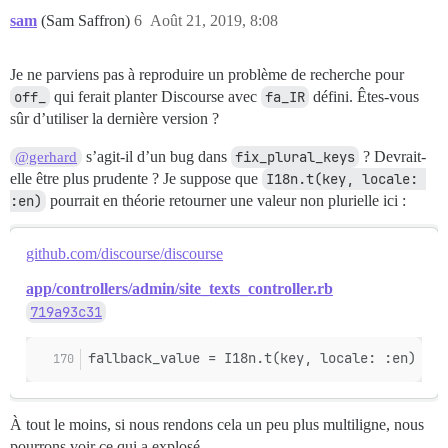
sam
(Sam Saffron)
6
Août 21, 2019, 8:08
Je ne parviens pas à reproduire un problème de recherche pour
off_
qui ferait planter Discourse avec
fa_IR
défini. Êtes-vous
sûr d’utiliser la dernière version ?
s’agit-il d’un bug dans
fix_plural_keys
? Devrait-
@gerhard
elle être plus prudente ? Je suppose que
I18n.t(key, locale: 
:en)
pourrait en théorie retourner une valeur non plurielle ici :
github.com/discourse/discourse
app/controllers/admin/site_texts_controller.rb
719a93c31
fallback_value = I18n.t(key, locale: :en)
À tout le moins, si nous rendons cela un peu plus multiligne, nous
pourrons voir ce qui a explosé.