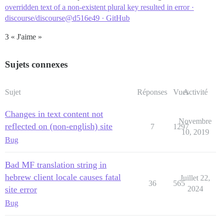
overridden text of a non-existent plural key resulted in error ·
discourse/discourse@d516e49 · GitHub
3 « J'aime »
Sujets connexes
Sujet
Réponses
Vues
Activité
Changes in text content not
Novembre
reflected on (non-english) site
7
1297
10, 2019
Bug
Bad MF translation string in
hebrew client locale causes fatal
Juillet 22,
36
565
site error
2024
Bug