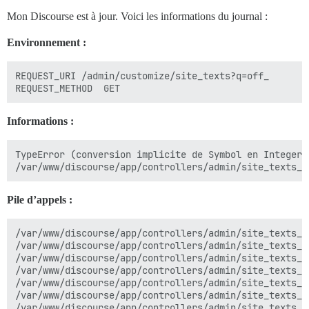
Mon Discourse est à jour. Voici les informations du journal :
Environnement :
REQUEST_URI	/admin/customize/site_texts?q=off_

Informations :
TypeError (conversion implicite de Symbol en Integer i
Pile d’appels :
/var/www/discourse/app/controllers/admin/site_texts_c
/var/www/discourse/app/controllers/admin/site_texts_c
/var/www/discourse/app/controllers/admin/site_texts_c
/var/www/discourse/app/controllers/admin/site_texts_c
/var/www/discourse/app/controllers/admin/site_texts_c
/var/www/discourse/app/controllers/admin/site_texts_c
/var/www/discourse/app/controllers/admin/site_texts_c