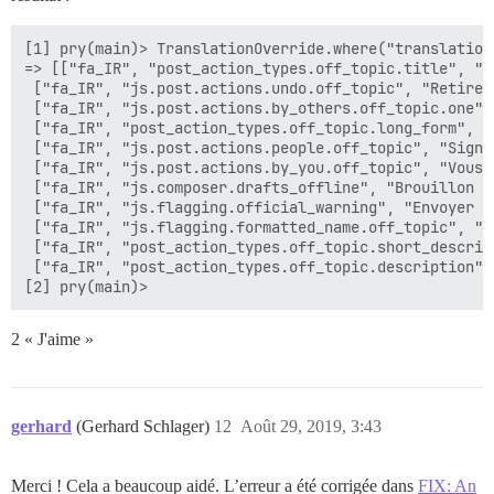
[1] pry(main)> TranslationOverride.where("translation
=> [["fa_IR", "post_action_types.off_topic.title", "A
 ["fa_IR", "js.post.actions.undo.off_topic", "Retirer 
 ["fa_IR", "js.post.actions.by_others.off_topic.one",
 ["fa_IR", "post_action_types.off_topic.long_form", "
 ["fa_IR", "js.post.actions.people.off_topic", "Signa
 ["fa_IR", "js.post.actions.by_you.off_topic", "Vous 
 ["fa_IR", "js.composer.drafts_offline", "Brouillon ho
 ["fa_IR", "js.flagging.official_warning", "Envoyer u
 ["fa_IR", "js.flagging.formatted_name.off_topic", "A
 ["fa_IR", "post_action_types.off_topic.short_descrip
 ["fa_IR", "post_action_types.off_topic.description",
2 « J'aime »
gerhard
(Gerhard Schlager)
12
Août 29, 2019, 3:43
Merci ! Cela a beaucoup aidé. L’erreur a été corrigée dans
FIX: An