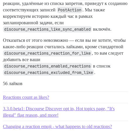
реакции, удалённые из списка запретов, приведут к созданию
соответствующих записей
PostAction
. Мы также
корректируем историю каждый час в рамках
запланированной задачи, если
discourse_reactions_like_sync_enabled
включён.
Отказаться от этого невозможно — если вы не хотите, чтобы
какие-либо реакции считались лайками, кроме стандартной
discourse_reactions_reaction_for_like
, то вам следует
добавить все ваши
discourse_reactions_enabled_reactions
в список
discourse_reactions_excluded_from_like
.
56 лайков
Reactions count as likes?
3.3.0.beta1: Discourse Discover opt in, Hot topics page, "It's
illegal" flag reason, and more!
Changing a reaction emoji - what happens to old reactions?