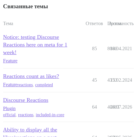
Связанные темы
Тема
Ответов
Просм.
Активность
Notice: testing Discourse
Reactions here on meta for 1
85
8086
14.04.2021
week!
Feature
Reactions count as likes?
45
4353
13.02.2024
Feature
reactions
,
completed
Discourse Reactions
64
40881
24.07.2026
Plugin
official
,
reactions
,
included-in-core
Ability to display all the