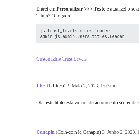
Entrei em
Personalizar >>> Texto
e atualizei o se
Título? Obrigado!
js.trust_levels.names.leader

Customizing Trust Levels
Lhc_fl
(Linca)
2
Maio 2, 2023, 1:07am
Olá, este título está vinculado ao nome do seu emble
Canapin
(Coin-coin le Canapin)
3
Junho 2, 2023,