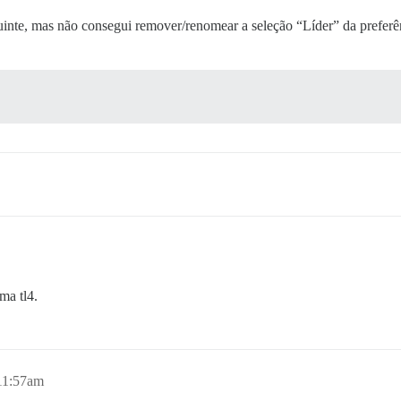
guinte, mas não consegui remover/renomear a seleção “Líder” da prefer
ma tl4.
 11:57am