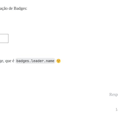
ração de Badges:
dge, que é
badges.leader.name
Resp
1