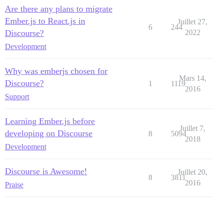
Are there any plans to migrate
Ember.js to React.js in
Juillet 27,
6
244
Discourse?
2022
Development
Why was emberjs chosen for
Mars 14,
Discourse?
1
1119
2016
Support
Learning Ember.js before
Juillet 7,
developing on Discourse
8
5094
2018
Development
Discourse is Awesome!
Juillet 20,
8
3811
2016
Praise