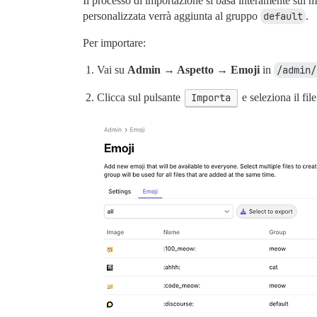
Il processo di importazione si basa interamente sul m
personalizzata verrà aggiunta al gruppo
default
.
Per importare:
Vai su
Admin → Aspetto → Emoji
in
/admin/
Clicca sul pulsante
Importa
e seleziona il fil