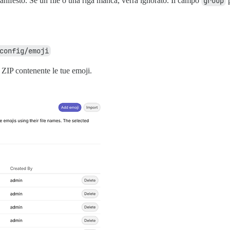
anifesto. Se un file o una riga manca, verrà ignorato. Il campo
group
p
config/emoji
e ZIP contenente le tue emoji.