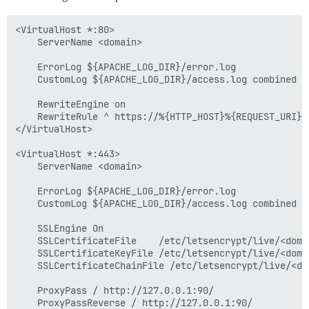
<VirtualHost *:80>

    ServerName <domain>

    ErrorLog ${APACHE_LOG_DIR}/error.log

    CustomLog ${APACHE_LOG_DIR}/access.log combined

    RewriteEngine on

    RewriteRule ^ https://%{HTTP_HOST}%{REQUEST_URI} [
</VirtualHost>

<VirtualHost *:443>

    ServerName <domain>

    ErrorLog ${APACHE_LOG_DIR}/error.log

    CustomLog ${APACHE_LOG_DIR}/access.log combined

    SSLEngine On

    SSLCertificateFile    /etc/letsencrypt/live/<domai
    SSLCertificateKeyFile /etc/letsencrypt/live/<domai
    SSLCertificateChainFile /etc/letsencrypt/live/<do
    ProxyPass / http://127.0.0.1:90/

    ProxyPassReverse / http://127.0.0.1:90/
