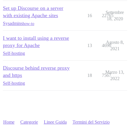
Set up Discourse on a server
Settembre
with existing Apache sites
16
22765
18, 2020
Sysadmins
how-to
I want to install using a reverse
Agosto 8,
proxy for Apache
13
4696
2021
Self-hosting
Discourse behind reverse proxy
Marzo 13,
and https
18
7567
2022
Self-hosting
Home
Categorie
Linee Guida
Termini del Servizio