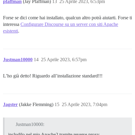
pfaffman
(Jay Pfaffman)
13
25 Aprile 2023, 6:53pm
Forse se dici come hai installato, qualcun altro potrà aiutarti. Forse ti
interessa
Configurare Discourse su un server con siti Apache
esistenti
.
Justman10000
14
25 Aprile 2023, 6:57pm
L’ho già detto! Riguardo all’installazione standard!!!
Jagster
(Jakke Flemming)
15
25 Aprile 2023, 7:04pm
Justman10000:
includilo nel mio Apache2 tramite reverse proxy…