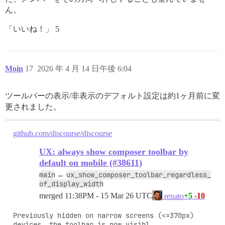
ん。
「いいね！」 5
Moin
17
2026 年 4 月 14 日午後 6:04
ツールバーの表示/非表示のデフォルト設定は約1ヶ月前に変
更されました。
github.com/discourse/discourse
UX: always show composer toolbar by
default on mobile (#38611)
main
ux_show_composer_toolbar_regardless_
←
of_display_width
merged
11:38PM - 15 Mar 26 UTC
+5
-10
renato
Previously hidden on narrow screens (<=370px) 
devices, the toolbar is now visibl
…