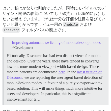
はい、私はかなり批判的でしたが、同時にモバイルでのデ
ザイン・開発の改善についても「称賛」（比喩的にね）し
たいと考えています。それは十分な評価や注目を浴びてい
ないと思うからです：ビュー用の
/mobile
および
/desktop
フォルダパスの廃止です。
Improving automatic switching of mobile/desktop modes
Development
Historically, Discourse has had two distinct views for mobile
and desktop. Over the years, these have tended to converge
towards more modern viewport-width-based design. Those
modern patterns are documented
here
. In the
latest version of
Discourse
, we are replacing the user-agent-based detection of
mobile/desktop modes, in favour of a purely viewport-width-
based solution. This will make things much more intuitive for
users and developers. In particular, this is a significant
improvement for ta…