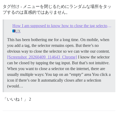
タグ付け - メニューを閉じるためにランダムな場所をタッ
プするのは直感的ではありません。
How I am supposed to know how to close the tag selector on mobile?
UX
This has been bothering me for a long time. On mobile, when
you add a tag, the selector remains open. But there’s no
obvious way to close the selector so we can write our content.
[Screenshot_20260409_114643_Chrome]
I know the selector
can be closed by tapping the tag input. But that’s not intuitive.
When you want to close a selector on the internet, there are
usually multiple ways: You tap on an “empty” area You click a
icon if there’s one It automatically closes after a selection
(would…
「いいね！」 2