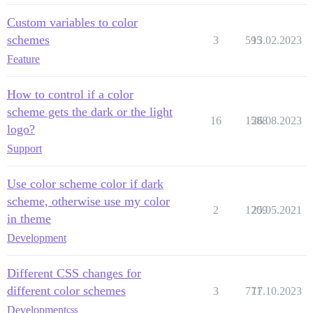
Custom variables to color
schemes
3
595
13.02.2023
Feature
How to control if a color
scheme gets the dark or the light
16
1588
26.08.2023
logo?
Support
Use color scheme color if dark
scheme, otherwise use my color
2
1209
25.05.2021
in theme
Development
Different CSS changes for
different color schemes
3
771
17.10.2023
Development
css