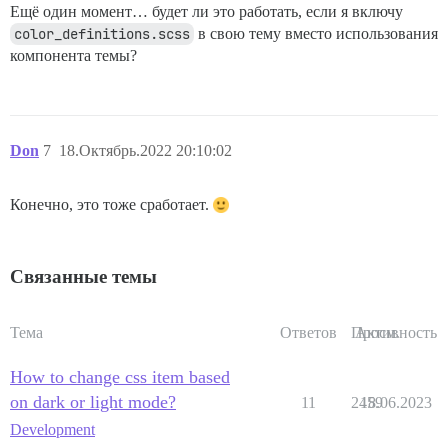
Ещё один момент… будет ли это работать, если я включу
color_definitions.scss
в свою тему вместо использования
компонента темы?
Don
7
18.Октябрь.2022 20:10:02
Конечно, это тоже сработает.
Связанные темы
Тема
Ответов
Просм.
Активность
How to change css item based
on dark or light mode?
11
2459
18.06.2023
Development