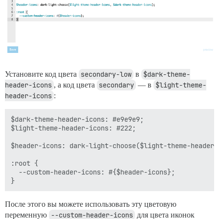
Установите код цвета
secondary-low
в
$dark-theme-
header-icons
, а код цвета
secondary
— в
$light-theme-
header-icons
:
$dark-theme-header-icons: #e9e9e9;

$light-theme-header-icons: #222;

$header-icons: dark-light-choose($light-theme-header-
:root {

  --custom-header-icons: #{$header-icons};

После этого вы можете использовать эту цветовую
переменную
--custom-header-icons
для цвета иконок