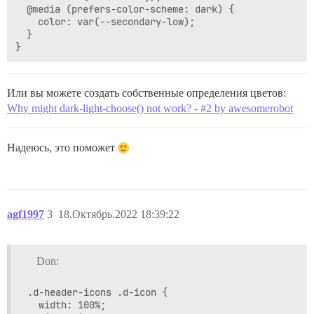
  @media (prefers-color-scheme: dark) {

    color: var(--secondary-low);

  }

Или вы можете создать собственные определения цветов:
Why might dark-light-choose() not work? - #2 by awesomerobot
Надеюсь, это поможет
agf1997
3
18.Октябрь.2022 18:39:22
Don:
.d-header-icons .d-icon {

  width: 100%;
