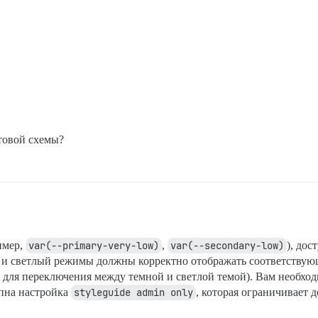
товой схемы?
имер,
var(--primary-very-low)
,
var(--secondary-low)
), дос
й и светлый режимы должны корректно отображать соответствую
я для переключения между темной и светлой темой). Вам необх
упна настройка
styleguide admin only
, которая ограничивает 