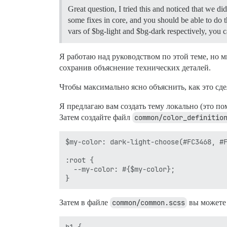
Great question, I tried this and noticed that we d
some fixes in core, and you should be able to do
vars of $bg-light and $bg-dark respectively, you c
Я работаю над руководством по этой теме, но 
сохранив объяснение технических деталей.
Чтобы максимально ясно объяснить, как это сд
Я предлагаю вам создать тему локально (это п
Затем создайте файл
common/color_definitio
$my-color: dark-light-choose(#FC3468, #F
:root {

  --my-color: #{$my-color};

Затем в файле
common/common.scss
вы можете 
h1 {
