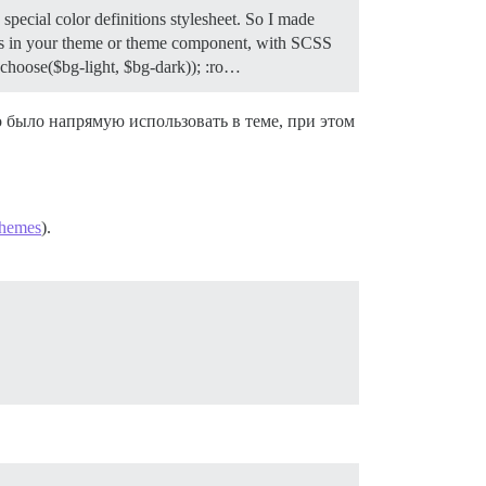
special color definitions stylesheet. So I made
ages in your theme or theme component, with SCSS
t-choose($bg-light, $bg-dark)); :ro…
 было напрямую использовать в теме, при этом
themes
).