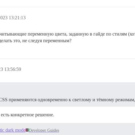
023 13:21:13
учитывающие переменную цвета, заданную в гайде по стилям (хот
сделать это, не следуя переменным?
3 13:56:59
 CSS применяются одновременно к светлому и тёмному режимам, 
 есть конкретное решение.
tic dark mode
Developer Guides