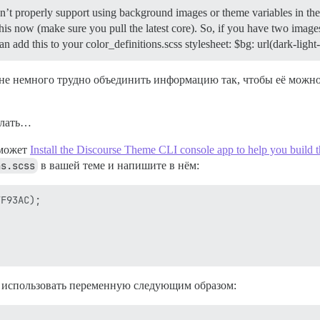
idn’t properly support using background images or theme variables in the 
 this now (make sure you pull the latest core). So, if you have two im
an add this to your color_definitions.scss stylesheet: $bg: url(dark-ligh
мне немного трудно объединить информацию так, чтобы её можно
елать…
оможет
Install the Discourse Theme CLI console app to help you build 
ns.scss
в вашей теме и напишите в нём:
F93AC);

использовать переменную следующим образом: