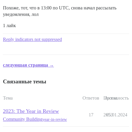
Похоже, тот, что в 13:00 по UTC, снова начал рассылать
уведомления, лол
1 лайк
Reply indicators not suppressed
следующая страница →
Связанные темы
Тема
Ответов
Просм.
Активность
2023: The Year in Review
17
2653
05.01.2024
Community Building
year-in-review