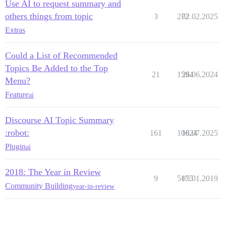
Use AI to request summary and
others things from topic
3
272
02.02.2025
Extras
Could a List of Recommended
Topics Be Added to the Top
21
1594
26.06.2024
Menu?
Feature
ai
Discourse AI Topic Summary
:robot:
161
10624
18.07.2025
Plugin
ai
2018: The Year in Review
9
5175
05.01.2019
Community Building
year-in-review