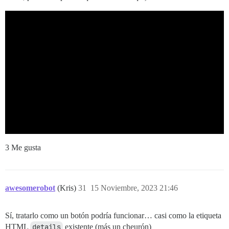
3 Me gusta
awesomerobot
(Kris)
31
15 Noviembre, 2023 21:46
Sí, tratarlo como un botón podría funcionar… casi como la etiqueta
HTML
details
existente (más un cheurón)