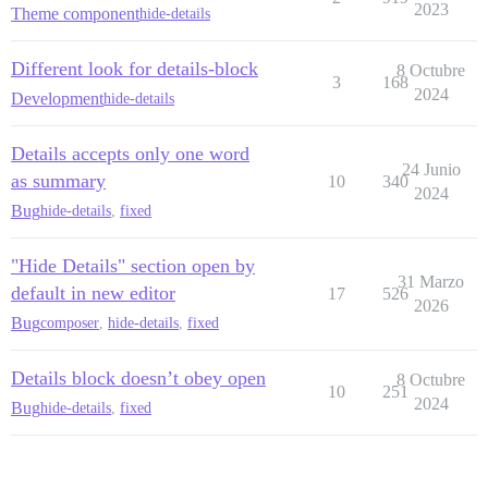
2023
Theme component
hide-details
Different look for details-block
8 Octubre
3
168
2024
Development
hide-details
Details accepts only one word
24 Junio
as summary
10
340
2024
Bug
hide-details
,
fixed
"Hide Details" section open by
31 Marzo
default in new editor
17
526
2026
Bug
composer
,
hide-details
,
fixed
Details block doesn’t obey open
8 Octubre
10
251
2024
Bug
hide-details
,
fixed