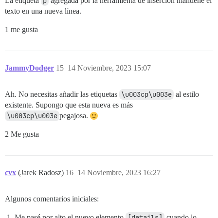
La etiqueta
p
agregada por la herramienta de inserción mantiene el
texto en una nueva línea.
1 me gusta
JammyDodger
15
14 Noviembre, 2023 15:07
Ah. No necesitas añadir las etiquetas
\u003cp\u003e
al estilo
existente. Supongo que esta nueva es más
\u003cp\u003e
pegajosa.
2 Me gusta
cvx
(Jarek Radosz)
16
14 Noviembre, 2023 16:27
Algunos comentarios iniciales:
Me pasé por alto el nuevo elemento
[details]
cuando lo