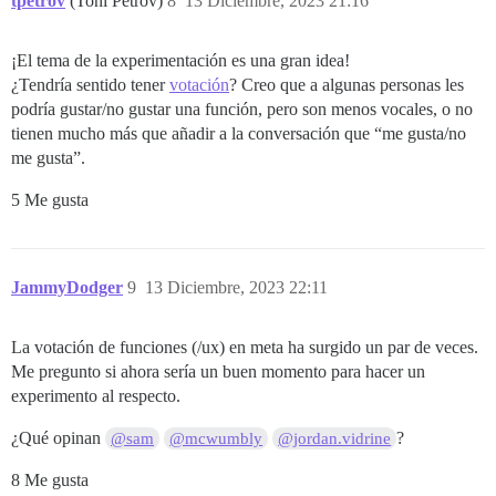
tpetrov
(Toni Petrov)
8
13 Diciembre, 2023 21:16
¡El tema de la experimentación es una gran idea!
¿Tendría sentido tener
votación
? Creo que a algunas personas les
podría gustar/no gustar una función, pero son menos vocales, o no
tienen mucho más que añadir a la conversación que “me gusta/no
me gusta”.
5 Me gusta
JammyDodger
9
13 Diciembre, 2023 22:11
La votación de funciones (/ux) en meta ha surgido un par de veces.
Me pregunto si ahora sería un buen momento para hacer un
experimento al respecto.
¿Qué opinan
?
@sam
@mcwumbly
@jordan.vidrine
8 Me gusta