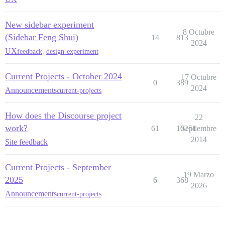
New sidebar experiment
8 Octubre
(Sidebar Feng Shui)
14
813
2024
UX
feedback
,
design-experiment
Current Projects - October 2024
17 Octubre
0
389
2024
Announcements
current-projects
How does the Discourse project
22
work?
61
10251
Septiembre
2014
Site feedback
Current Projects - September
19 Marzo
2025
6
368
2026
Announcements
current-projects