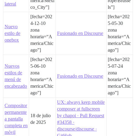
merica/Mexi
rope/Brusse
lateral
co_City”]
ls”]
[fecha=202
[fecha=202
4-12-10
5-05-30
Nuevo
zona
zona
estilo de
Fusionado en Discourse
horaria=“A
horaria=“A
onebox
merica/Chic
merica/Chic
ago”]
ago”]
[fecha=202
[fecha=202
Nuevos
5-06-10
5-07-24
estilos de
zona
zona
Fusionado en Discourse
menú de
horaria=“A
horaria=“A
encabezado
merica/Chic
merica/Chic
ago”]
ago”]
UX: always keep mobile
Compositor
composer at fullscreen
permanente
18 de julio
by chapoi · Pull Request
a pantalla
de 2025
#34358 ·
completa en
discourse/discourse ·
móvil
GitHub