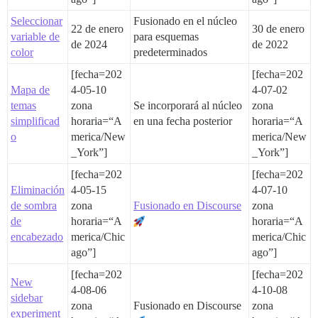
Seleccionar
Fusionado en el núcleo
22 de enero
30 de enero
variable de
para esquemas
de 2024
de 2022
color
predeterminados
[fecha=202
[fecha=202
Mapa de
4-05-10
4-07-02
temas
zona
Se incorporará al núcleo
zona
simplificad
horaria=“A
en una fecha posterior
horaria=“A
o
merica/New
merica/New
_York”]
_York”]
[fecha=202
[fecha=202
Eliminación
4-05-15
4-07-10
de sombra
zona
Fusionado en Discourse
zona
de
horaria=“A
horaria=“A
encabezado
merica/Chic
merica/Chic
ago”]
ago”]
[fecha=202
[fecha=202
New
4-08-06
4-10-08
sidebar
zona
Fusionado en Discourse
zona
experiment