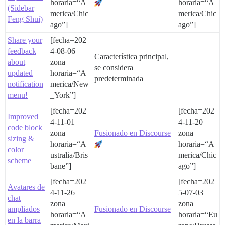
horaria=“A
horaria=“A
(Sidebar
merica/Chic
merica/Chic
Feng Shui)
ago”]
ago”]
Share your
[fecha=202
feedback
4-08-06
Característica principal,
about
zona
se considera
updated
horaria=“A
predeterminada
notification
merica/New
menu!
_York”]
[fecha=202
[fecha=202
Improved
4-11-01
4-11-20
code block
zona
Fusionado en Discourse
zona
sizing &
horaria=“A
horaria=“A
color
ustralia/Bris
merica/Chic
scheme
bane”]
ago”]
[fecha=202
[fecha=202
Avatares de
4-11-26
5-07-03
chat
zona
zona
ampliados
Fusionado en Discourse
horaria=“A
horaria=“Eu
en la barra