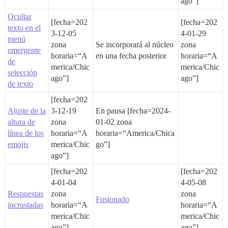
ago”]
Ocultar
[fecha=202
[fecha=202
texto en el
3-12-05
4-01-29
menú
zona
Se incorporará al núcleo
zona
emergente
horaria=“A
en una fecha posterior
horaria=“A
de
merica/Chic
merica/Chic
selección
ago”]
ago”]
de texto
[fecha=202
Ajuste de la
3-12-19
En pausa [fecha=2024-
altura de
zona
01-02 zona
línea de los
horaria=“A
horaria=“America/Chica
emojis
merica/Chic
go”]
ago”]
[fecha=202
[fecha=202
4-01-04
4-05-08
Respuestas
zona
zona
Fusionado
incrustadas
horaria=“A
horaria=“A
merica/Chic
merica/Chic
ago”]
ago”]