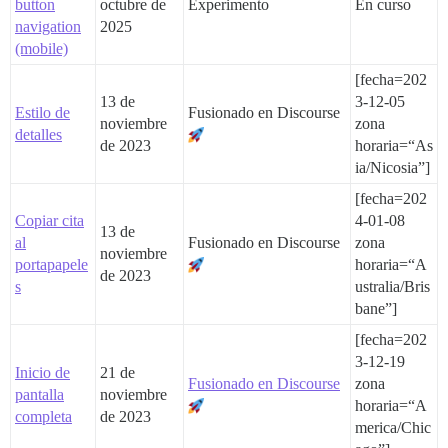
button
octubre de
Experimento
En curso
navigation
2025
(mobile)
[fecha=202
13 de
3-12-05
Estilo de
Fusionado en Discourse
noviembre
zona
detalles
de 2023
horaria=“As
ia/Nicosia”]
[fecha=202
Copiar cita
4-01-08
13 de
al
Fusionado en Discourse
zona
noviembre
portapapele
horaria=“A
de 2023
s
ustralia/Bris
bane”]
[fecha=202
3-12-19
Inicio de
21 de
Fusionado en Discourse
zona
pantalla
noviembre
horaria=“A
completa
de 2023
merica/Chic