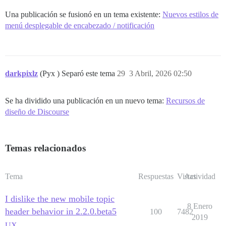
Una publicación se fusionó en un tema existente:
Nuevos estilos de
menú desplegable de encabezado / notificación
darkpixlz
(Pyx ) Separó este tema
29
3 Abril, 2026 02:50
Se ha dividido una publicación en un nuevo tema:
Recursos de
diseño de Discourse
Temas relacionados
Tema
Respuestas
Vistas
Actividad
I dislike the new mobile topic
8 Enero
header behavior in 2.2.0.beta5
100
7482
2019
UX