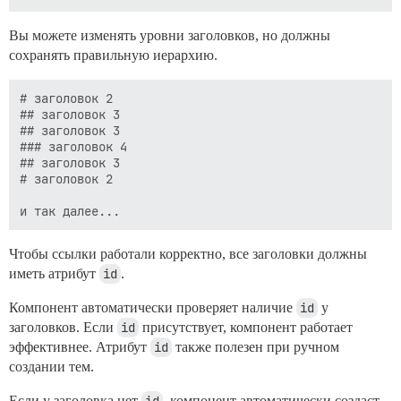
Вы можете изменять уровни заголовков, но должны
сохранять правильную иерархию.
# заголовок 2 

## заголовок 3

## заголовок 3

### заголовок 4

## заголовок 3

# заголовок 2

Чтобы ссылки работали корректно, все заголовки должны
иметь атрибут
id
.
Компонент автоматически проверяет наличие
id
у
заголовков. Если
id
присутствует, компонент работает
эффективнее. Атрибут
id
также полезен при ручном
создании тем.
Если у заголовка нет
id
, компонент автоматически создаст