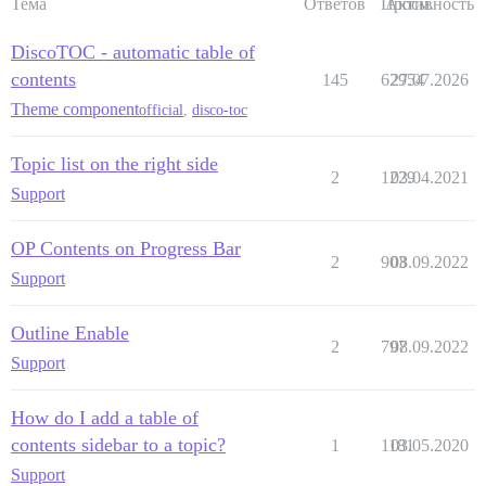
Тема
Ответов
Просм.
Активность
DiscoTOC - automatic table of
contents
145
62954
27.07.2026
Theme component
official
,
disco-toc
Topic list on the right side
2
1229
03.04.2021
Support
OP Contents on Progress Bar
2
903
08.09.2022
Support
Outline Enable
2
797
08.09.2022
Support
How do I add a table of
contents sidebar to a topic?
1
1181
03.05.2020
Support