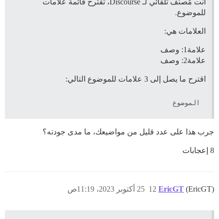
أنت مُصنِّف تلقائي لـ Discourse، تقترح قائمة علامات
للموضوع.
العلامات هي:
علامة1: وصف
علامة2: وصف
اقترح ما يصل إلى 3 علامات للموضوع التالي:
الموضوع

جرب هذا على عدد قليل من مواضيعك، ما مدى جودته؟
8 إعجابات
(EricGT)
EricGT
12
25 أكتوبر 2023، 11:19ص