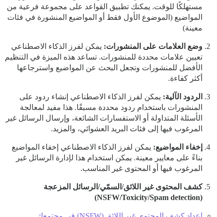
مستهلكًا للوقت. يمكنك تطبيق القواعد على مجموعة فرعية من
المواضيع (الموضوع الأول فقط أو المواضيع المنشورة في فئات
معينة)
وضع العلامات على المنشورات:
يمكن لفرز الذكاء الاصطناعي
تعيين علامات محددة للمنشورات. تساعد هذه الميزة في التنظيم
الأفضل للمنشورات وتجعل البحث عن المواضيع واسترجاعها
أكثر كفاءة.
الردود الآلية:
يمكن لفرز الذكاء الاصطناعي إنشاء ردود على
المنشورات باستخدام ردود محددة مسبقًا. هذا مفيد لمعالجة
الأسئلة المتداولة أو الاستفسارات الشائعة، وإرسال الرسائل غير
المرغوب فيها إلى فئات البريد العشوائي، والمزيد.
إخفاء المواضيع:
يمكن لفرز الذكاء الاصطناعي إخفاء المواضيع
بناءً على معايير معينة. يمكن استخدام هذا لإدارة الرسائل غير
المرغوب فيها أو المحتوى غير المناسب.
كشف المحتوى غير اللائق/السمّي/الرسائل المزعجة
(NSFW/Toxicity/Spam detection)
إعداد كشف المحتوى غير اللائق (NSFW) في مجتمعك