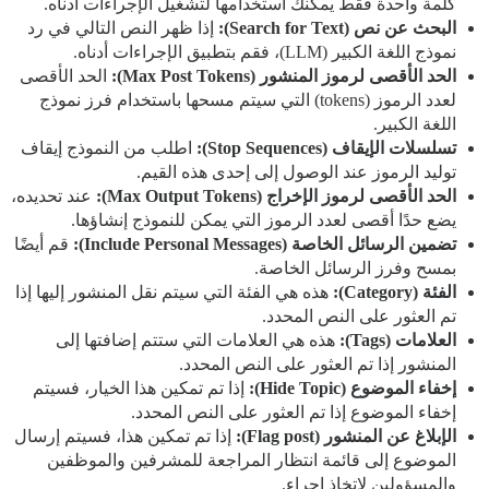
كلمة واحدة فقط يمكنك استخدامها لتشغيل الإجراءات أدناه.
البحث عن نص (Search for Text):
إذا ظهر النص التالي في رد
نموذج اللغة الكبير (LLM)، فقم بتطبيق الإجراءات أدناه.
الحد الأقصى لرموز المنشور (Max Post Tokens):
الحد الأقصى
لعدد الرموز (tokens) التي سيتم مسحها باستخدام فرز نموذج
اللغة الكبير.
تسلسلات الإيقاف (Stop Sequences):
اطلب من النموذج إيقاف
توليد الرموز عند الوصول إلى إحدى هذه القيم.
الحد الأقصى لرموز الإخراج (Max Output Tokens):
عند تحديده،
يضع حدًا أقصى لعدد الرموز التي يمكن للنموذج إنشاؤها.
تضمين الرسائل الخاصة (Include Personal Messages):
قم أيضًا
بمسح وفرز الرسائل الخاصة.
الفئة (Category):
هذه هي الفئة التي سيتم نقل المنشور إليها إذا
تم العثور على النص المحدد.
العلامات (Tags):
هذه هي العلامات التي ستتم إضافتها إلى
المنشور إذا تم العثور على النص المحدد.
إخفاء الموضوع (Hide Topic):
إذا تم تمكين هذا الخيار، فسيتم
إخفاء الموضوع إذا تم العثور على النص المحدد.
الإبلاغ عن المنشور (Flag post):
إذا تم تمكين هذا، فسيتم إرسال
الموضوع إلى قائمة انتظار المراجعة للمشرفين والموظفين
والمسؤولين لاتخاذ إجراء.