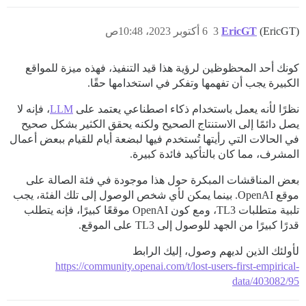
(EricGT)
EricGT
3
6 أكتوبر 2023، 10:48ص
كونك أحد المحظوظين لرؤية هذا قيد التنفيذ، فهذه ميزة للمواقع
الكبيرة يجب أن تفهمها وتفكر في استخدامها حقًا.
نظرًا لأنه يعمل باستخدام ذكاء اصطناعي يعتمد على
LLM
، فإنه لا
يصل دائمًا إلى الاستنتاج الصحيح ولكنه يحقق الكثير بشكل صحيح
في الحالات التي رأيتها تُستخدم فيها لبضعة أيام للقيام ببعض أعمال
المشرف، مما كان بالتأكيد فائدة كبيرة.
بعض المناقشات المبكرة حول هذا موجودة في فئة الصالة على
موقع OpenAI. بينما يمكن لأي شخص الوصول إلى تلك الفئة، يجب
تلبية متطلبات TL3، ومع كون OpenAI موقعًا كبيرًا، فإنه يتطلب
قدرًا كبيرًا من الجهد للوصول إلى TL3 على الموقع.
لأولئك الذين لديهم وصول، إليك الرابط
https://community.openai.com/t/lost-users-first-empirical-
data/403082/95