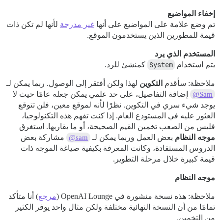
إخفاء المواضيع
تم وضع علامة على المواضيع على أنها
غير مدرجة
لأنها لم تكن ذات
قيمة للمطورين الذين يستخدمون الموقع.
المستخدم الذي يرد
يتم استخدام
System
كمنشئ للرد.
ملاحظة: سأقدم
التكوين
لهذا ولكن أفتقر إلى الوصول. ربما يمكن لـ
إضافة التفاصيل، على حد علمي يمكن جعله عامًا حيث لا
@Sam
يوجد شيء سري في التكوين. نظرًا لأنه لموقع معين، فلن تتوقع
العثور عليه في المستودع العام. إذا كنت تفهم هذه التكنولوجيا،
فليس من الصعب تخمين القيم الصحيحة، أو ما يقاربها. استغرق
موجه النظام
بعض العمل وربما يمكن لـ
مشاركة بعض
@sam
الدروس المستفادة، وكانت المعرفة بكيفية صياغة الموجه ذات
قيمة كبيرة خلال مرحلة التطوير.
موجه النظام
ملاحظة: هذه نسخة منشورة في OpenAI Lounge (
مرجع
) أنا متأكد
تمامًا من أن النسخة النهائية مختلفة ولكن مثال واحد يوفر الكثير
من التخمين.