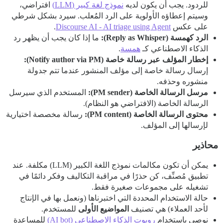
للردود. يجب أن يكون لديه
نموذج لغة كبير (LLM)
افتراضي،
وسيتم إعطاؤه الأولوية على الرد المُعلب. سيرد بشكل شرطي
على عكس
Discourse AI - AI triage using Agent
.
الرد كهمسة (Reply as Whisper):
ما إذا كان يجب أن يظهر رد
الذكاء الاصطناعي كـ
همسة
.
إخطار المؤلف عبر رسالة خاصة (Notify author via PM):
إرسال رسالة خاصة إلى مؤلف المنشور عندما تتم جدولة
منشوره وحذفه.
مرسل الرسالة الخاصة (PM sender):
المستخدم الذي سيرسل
الرسالة الخاصة (الافتراضي هو النظام).
محتوى الرسالة الخاصة (PM content):
رسالة مخصصة اختيارية
لإرسالها إلى المؤلف.
محاذير
يمكن أن تكون مكالمات نموذج اللغة الكبير (LLM) مكلفة. عند
تطبيق مُصنِّف، كن حذرًا في مراقبة التكاليف وفكر دائمًا في
تشغيله على مجموعات صغيرة فقط.
حالة الاستخدام المحددة التي اختبرناها (ونعمل بها في الإنتاج
لأحد العملاء) هي تصنيف
المواضيع الأولى
للمستخدم.
نوصي باستخدام
روبوت الذكاء الاصطناعي (AI bot)
للمساعدة