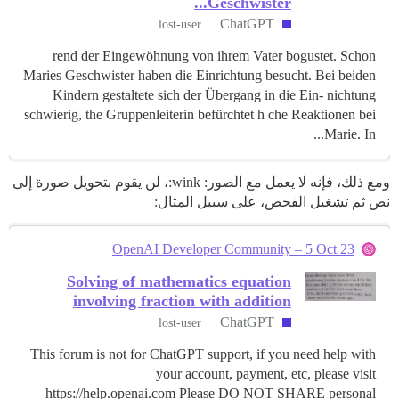
Geschwister...
ChatGPT
lost-user
rend der Eingewöhnung von ihrem Vater bogustet. Schon
Maries Geschwister haben die Einrichtung besucht. Bei beiden
Kindern gestaltete sich der Übergang in die Ein- nichtung
schwierig, the Gruppenleiterin befürchtet h che Reaktionen bei
Marie. In...
ومع ذلك، فإنه لا يعمل مع الصور: wink:، لن يقوم بتحويل صورة إلى
نص ثم تشغيل الفحص، على سبيل المثال:
OpenAI Developer Community – 5 Oct 23
Solving of mathematics equation
involving fraction with addition
ChatGPT
lost-user
This forum is not for ChatGPT support, if you need help with
your account, payment, etc, please visit
https://help.openai.com Please DO NOT SHARE personal