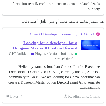
information (email, credit card, etc) or account related details
publicly.
هنا نتيجة إيجابية خاطئة حديثة أو على الأقل أعتقد ذلك.
OpenAI Developer Community – 6 Oct 23
Looking for a developer for a
Dungeon Master AI bot on Discord
GPT builders
Plugins / Actions builders
chatgpt
gpt-4
Hello, my name is Jonathan Gomes, I’m the Executive
Director of “Dormir Não Dá XP”, currently the biggest RPG
community in Brazil. We are looking for a developer that can
create a Dungeon Master bot on Discord using AI to generate
campaigns,...
Likes: 4 ❤
Reading time: 1 mins 🕑