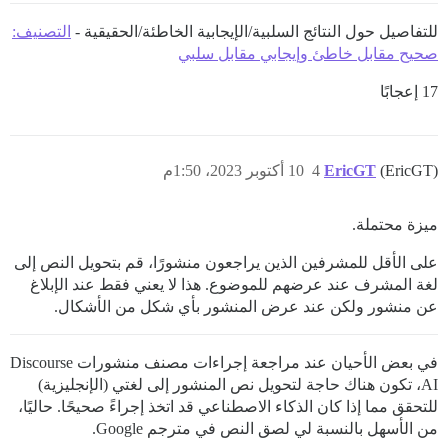
للتفاصيل حول النتائج السلبية/الإيجابية الخاطئة/الحقيقية -
التصنيف:
صحيح مقابل خاطئ وإيجابي مقابل سلبي
17 إعجابًا
(EricGT)
EricGT
4
10 أكتوبر 2023، 1:50م
ميزة محتملة.
على الأقل للمشرفين الذين يراجعون منشورًا، قم بتحويل النص إلى
لغة المشرف عند عرضهم للموضوع. هذا لا يعني فقط عند الإبلاغ
عن منشور ولكن عند عرض المنشور بأي شكل من الأشكال.
في بعض الأحيان عند مراجعة إجراءات مصنف منشورات Discourse
AI، تكون هناك حاجة لتحويل نص المنشور إلى لغتي (الإنجليزية)
للتحقق مما إذا كان الذكاء الاصطناعي قد اتخذ إجراءً صحيحًا. حاليًا،
من الأسهل بالنسبة لي لصق النص في مترجم Google.